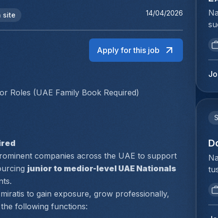
Na
14/04/2026
 site
su
ui
ar
Apply for this job
ma
se
Jo
st
dior Roles (UAE Family Book Required)
su
in
ke
zo
vo
D
ired
An
prominent companies across the UAE to support 
Na
ee
ourcing 
junior to medior-level UAE Nationals
tu
gr
bi
nts.
en
we
miratis to gain exposure, grow professionally, 
co
to
the following functions:
de
ex