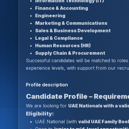
Information Technology (IT)
Finance & Accounting
Engineering
Marketing & Communications
Sales & Business Development
Legal & Compliance
Human Resources (HR)
Supply Chain & Procurement
Successful candidates will be matched to roles th
experience levels, with support from our recr
Profile description
Candidate Profile – Requirem
We are looking for 
UAE Nationals with a vali
Eligibility:
UAE National (with 
valid UAE Family Boo