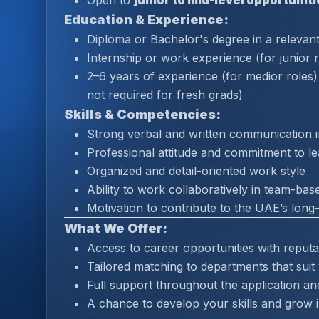
Open to 
junior to mid-level opportunit
Education & Experience:
Diploma or Bachelor's degree in a relevant 
Internship or work experience (for junior r
2–6 years of experience (for medior roles) 
not required for fresh grads)
Skills & Competencies:
Strong verbal and written communication in
Professional attitude and commitment to le
Organized and detail-oriented work style
Ability to work collaboratively in team-ba
Motivation to contribute to the UAE’s lon
What We Offer:
Access to career opportunities with repu
Tailored matching to departments that suit
Full support throughout the application an
A chance to develop your skills and grow i