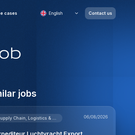
e cases
English
Contact us
job
ilar jobs
06/08/2026
Supply Chain, Logistics & Procurement
xpediteur Luchtvracht Export