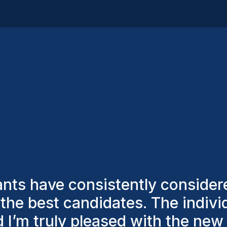
 remarkable! In just 3 to 4 yea
eals. Homini offers a smooth and
ith candidates through multiple