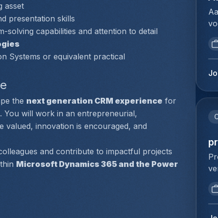
ci
g asset
pr
ma
Aa
in
Ui
d presentation skills
bi
vo
fr
we
-solving capabilities and attention to detail
in
se
pa
be
de
ogies
Je
re
sa
ne
n Systems or equivalent practical 
on
et
ov
on
na
pr
Jo
na
va
er
ve
or
ve
va
de
na
pr
ape the 
next generation CRM experience
 for 
fi
ta
mu
ge
 You will work in an entrepreneurial, 
in
on
C
né
bo
ju
 valued, innovation is encouraged, and 
ve
ef
er
va
vo
pr
en
of
ha
 colleagues and contribute to impactful projects 
ca
pr
Pr
Le
bu
be
thin 
Microsoft Dynamics 365 and the Power 
ch
ve
te
in
be
Su
en
st
ge
op
ré
Je
Ee
we
ke
ga
bu
op
on
on
fi
co
co