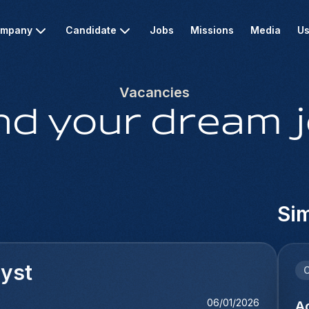
mpany
Candidate
Jobs
Missions
Media
Us
Vacancies
nd your dream 
Sim
yst
C
06/01/2026
Ac