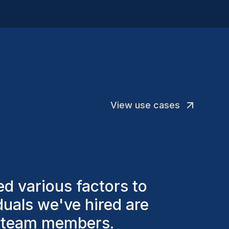
View use cases
rs, we've successfully
 efficient way to
 channels.