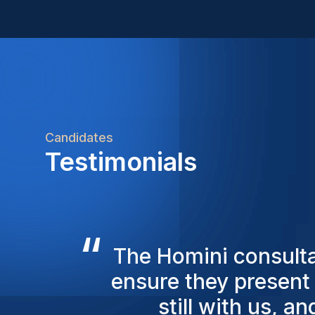
Candidates
Testimonials
“
The results have been
closed over 20 d
connect w