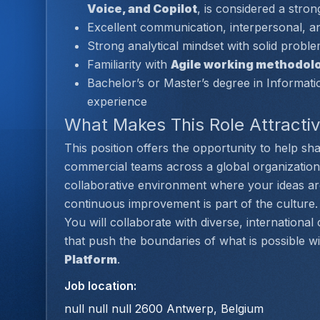
Voice, and Copilot
, is considered a stron
Excellent communication, interpersonal, an
Strong analytical mindset with solid problem
Familiarity with 
Agile working methodol
Bachelor’s or Master’s degree in Informatio
experience
What Makes This Role Attracti
This position offers the opportunity to help sh
commercial teams across a global organization.
collaborative environment where your ideas are
continuous improvement is part of the culture.
You will collaborate with diverse, international
that push the boundaries of what is possible wi
Platform
.
Job location
:
null null null 2600 Antwerp, Belgium