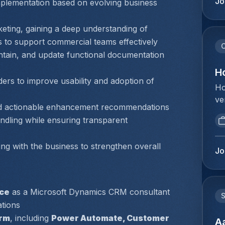
Jo
plementation based on evolving business 
pr
éq
re
bu
eting, gaining a deep understanding of 
ma
no
te
 to support commercial teams effectively
pr
C
vl
ntain, and update functional documentation 
ph
bu
te
H
pr
ers to improve usability and adoption of 
bu
Ho
in
de
ve
he
qu
 and actionable enhancement recommendations
bo
sa
si
ndling while ensuring transparent 
Je
ex
su
zo
do
pa
ing with the business to strengthen overall 
ve
on
Jo
po
zo
ov
wa
af
en
ca
al
on
le
nce
 as a Microsoft Dynamics CRM consultant 
Aa
vo
et
ations
we
de
:D
orm
, including 
Power Automate, Customer 
kw
A
in