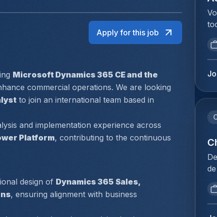
Vo
to
Apply for this job
va
ee
ve
an
Jo
ing 
Microsoft Dynamics 365 CE and the 
in
nhance commercial operations. We are looking 
vo
lyst
 to join an international team based in 
ee
de
C
In this role, you will bring strong functional analysis and implementation experience across 
ve
wer Platform
, contributing to the continuous 
de
Ch
is
De
me
de
ui
in
onal design of 
Dynamics 365 Sales, 
ee
da
ons
, ensuring alignment with business 
ve
Vo
ni
la