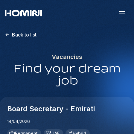
Back to list
Vacancies
Find your dream
job
Board Secretary - Emirati
14/04/2026
Permanent
UAE
Hybrid