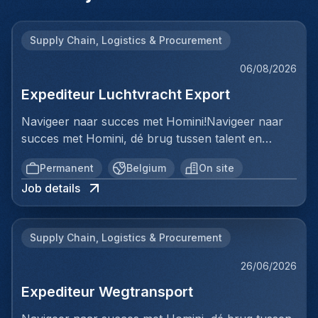
Supply Chain, Logistics & Procurement
06/08/2026
Expediteur Luchtvracht Export
Navigeer naar succes met Homini!Navigeer naar
succes met Homini, dé brug tussen talent en
uitmuntende opportuniteiten binnen de
Permanent
Belgium
On site
arbeidsmarkt. Als voorloper in wervingsdiensten,
Job details
matchen we toptalent met topbedrijven in diverse
sectoren. Met onze expertise en toewijding streven
we naar duurzame relaties en succesvolle
Supply Chain, Logistics & Procurement
plaatsingen. Bij Homini staat elk individu centraal;
we vinden de perfecte match, keer op keer.Voor
26/06/2026
ons team Logistiek & Distributie zoeken we een
Expediteur Wegtransport
Expediteur Luchtvracht Export voor een
internationale logistieke speler in Antwerpen.Ben jij