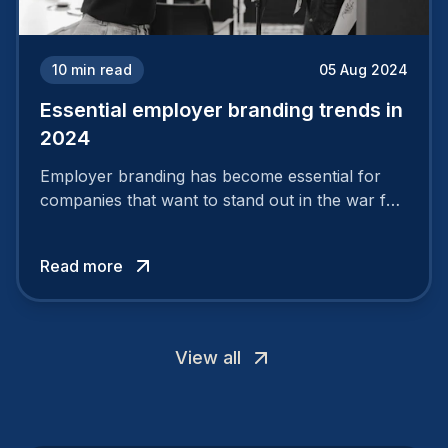
10
min read
05 Aug 2024
Essential employer branding trends in
2024
Employer branding has become essential for
companies that want to stand out in the war for
talent. In 2024, your employer brand should be
authentic, embrace diversity and be flexible to
Read more
attract the best profiles.
View all