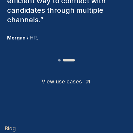
we've hired are still with us, and
I’m truly pleased with the new
team members.
”
Joakin
/
Deputy-AMLCO
,
View use cases
Blog