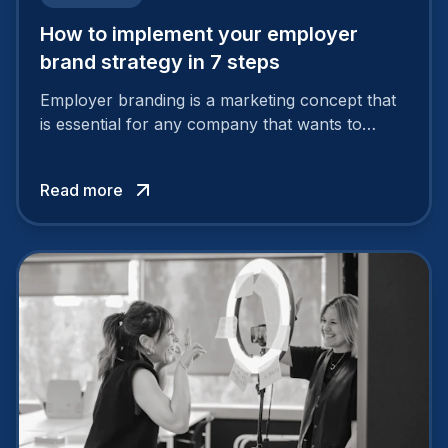
How to implement your employer
brand strategy in 7 steps
Employer branding is a marketing concept that
is essential for any company that wants to
support its attractiveness and promote loyalty
among its talent. While the reasons to build a
Read more
solid and positive employer brand are clear, you
cannot simply wave a magic wand for it to be
successful. It requires a series of actions.