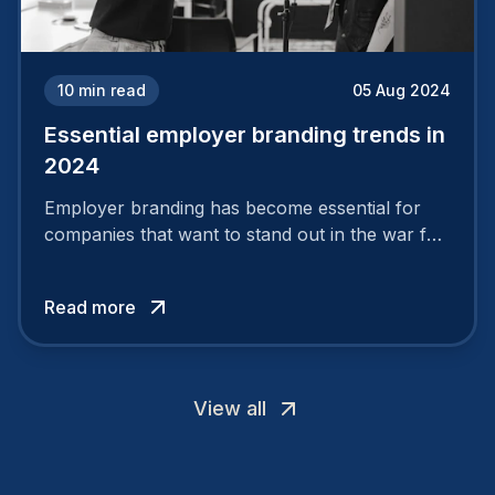
10
min read
05 Aug 2024
Essential employer branding trends in
2024
Employer branding has become essential for
companies that want to stand out in the war for
talent. In 2024, your employer brand should be
authentic, embrace diversity and be flexible to
Read more
attract the best profiles.
View all