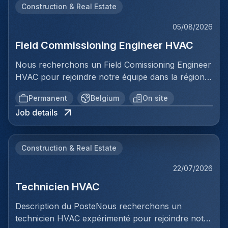
Construction & Real Estate
05/08/2026
Field Commissioning Engineer HVAC
Nous recherchons un Field Comissioning Engineer
HVAC pour rejoindre notre équipe dans la région
de Bruxelles. Dans ce rôle, vous fournirez une
Permanent
Belgium
On site
assistance technique sur site lors de la mise en
Job details
service et du démarrage des installations HVAC
pour nos clients. Vous serez responsable de
garantir que les systèmes de ventilation et
Construction & Real Estate
climatisation sont correctement installés,
configurés et testés conformément aux
22/07/2026
spécifications et aux normes prescrites. Votre
Technicien HVAC
travail impliquera une collaboration directe avec
les équipes d'installation, la vérification des
Description du PosteNous recherchons un
systèmes, le dépannage et la documentation de
technicien HVAC expérimenté pour rejoindre notre
toutes les activités de mise en service. Ce poste