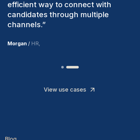
we've hired are still with us, and
I’m truly pleased with the new
team members.
”
Joakin
/
Deputy-AMLCO
,
View use cases
Blog