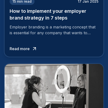
15
min read
17 Jan 2025
How to implement your employer
brand strategy in 7 steps
Employer branding is a marketing concept that
is essential for any company that wants to
support its attractiveness and promote loyalty
among its talent. While the reasons to build a
Read more
solid and positive employer brand are clear, you
cannot simply wave a magic wand for it to be
successful. It requires a series of actions.