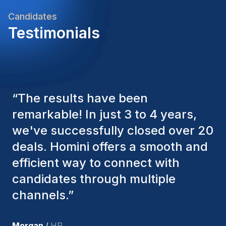
Candidates
Testimonials
“
The Homini consultants have
consistently considered various
factors to ensure they present the
best candidates. The individuals
we've hired are still with us, and
I’m truly pleased with the new
team members.
”
Joakin
/
Deputy-AMLCO
,