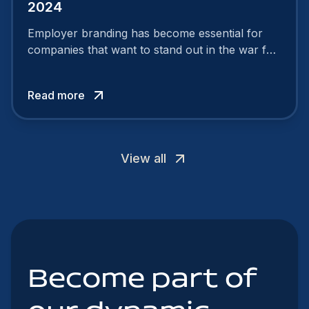
2024
Employer branding has become essential for
companies that want to stand out in the war for
talent. In 2024, your employer brand should be
authentic, embrace diversity and be flexible to
Read more
attract the best profiles.
View all
Become part of