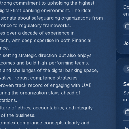
cl
trong commitment to upholding the highest 
vo
de
Do
do
igital-first banking environment. The ideal 
Vo
pr
en
we
ra
assionate about safeguarding organizations from 
ac
la
IT
fa
erence to regulatory frameworks.
pr
ve
in
Zo
in
es over a decade of experience in 
va
co
in
ke
ech, with deep expertise in both Financial 
va
be
Jo
va
we
nce.
me
Be
de
te
ve
 setting strategic direction but also enjoys 
du
er
en
Af
outcomes and build high-performing teams.
be
ex
je
en
me
and challenges of the digital banking space, 
be
Do
aa
be
vative, robust compliance strategies.
cu
ge
re
S
ve
roven track record of engaging with UAE 
cl
va
in
pe
Se
uring the organization stays ahead of 
do
do
kl
Pl
in
tations.
we
In
do
me
op
IT
re of ethics, accountability, and integrity, 
ha
co
kl
Do
in
 of the business.
he
do
va
pr
co
ad
mplex compliance concepts clearly and 
sy
jo
ke
be