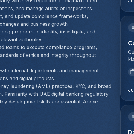
Jo
larly with UAE regulators to maintain open 
ke
jo
ations, and manage audits or inspections.
im
be
t, and update compliance frameworks, 
co
af
ry changes and business growth.
do
ex
vo
ing programs to identify, investigate, and 
do
co
relevant authorities.
do
C
do
ead teams to execute compliance programs, 
vo
Cu
on
andards of ethics and integrity throughout 
Vo
kl
kl
ra
We
do
fa
 with internal departments and management 
om
be
Zo
ns and digital products.
do
be
in
oney laundering (AML) practices, KYC, and broad 
Cu
zo
Jo
va
 Familiarity with UAE digital banking regulatory 
jo
st
de
icy development skills are essential. Arabic 
be
ve
er
af
do
ex
ex
fa
be
do
vo
cu
do
D
en