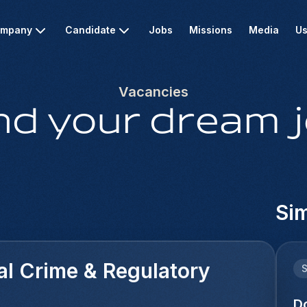
mpany
Candidate
Jobs
Missions
Media
Us
Vacancies
nd your dream 
Sim
al Crime & Regulatory
D