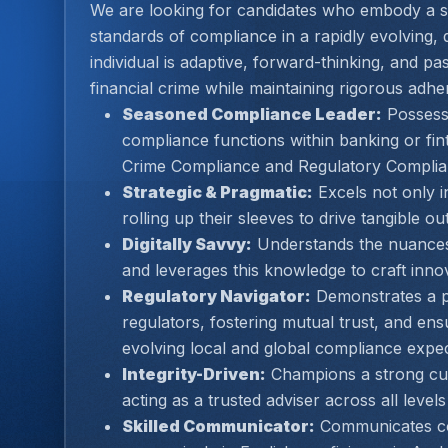
We are looking for candidates who embody a s
standards of compliance in a rapidly evolving, d
individual is adaptive, forward-thinking, and p
financial crime while maintaining rigorous adh
Seasoned Compliance Leader:
 Possess
compliance functions within banking or fint
Crime Compliance and Regulatory Complia
Strategic & Pragmatic:
 Excels not only in
rolling up their sleeves to drive tangible 
Digitally Savvy:
 Understands the nuances 
and leverages this knowledge to craft inno
Regulatory Navigator:
 Demonstrates a p
regulators, fostering mutual trust, and ens
evolving local and global compliance expec
Integrity-Driven:
 Champions a strong cultu
acting as a trusted adviser across all levels
Skilled Communicator:
 Communicates co