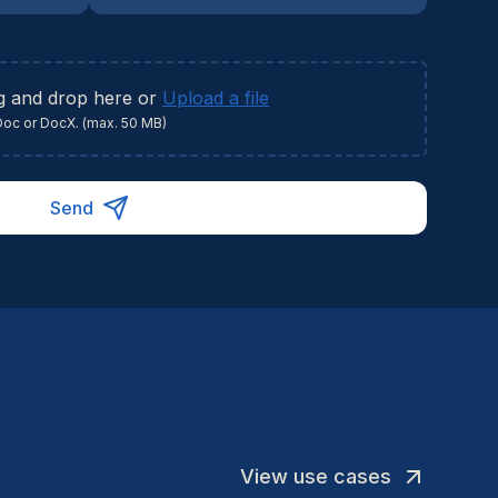
g and drop here or
Upload a file
Doc or DocX. (max. 50 MB)
Send
View use cases