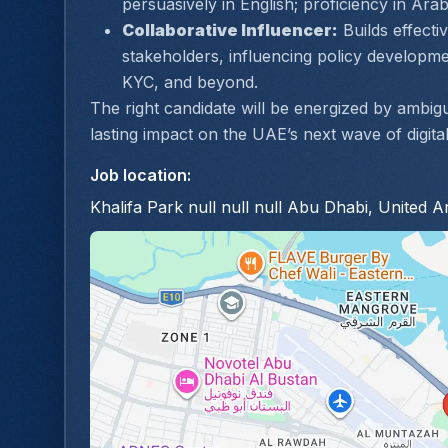
persuasively in English; proficiency in Arab
Collaborative Influencer:
 Builds effecti
stakeholders, influencing policy developme
KYC, and beyond.
The right candidate will be energized by ambig
lasting impact on the UAE’s next wave of digita
Job location
:
Khalifa Park null null null Abu Dhabi, United 