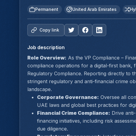
Permanent
United Arab Emirates
Hy
Copy link
Job description
Role Overview:
 As the VP Compliance – Financ
compliance operations for a digital-first bank,
Regulatory Compliance. Reporting directly to th
stringent regulatory and anti-financial crime obl
landscape.
Corporate Governance:
 Oversee all co
UAE laws and global best practices for digi
Financial Crime Compliance:
 Drive ant
financing initiatives, including risk asses
due diligence.