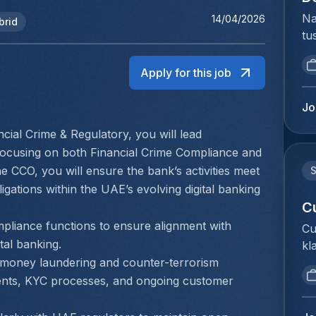
Na
14/04/2026
brid
tu
bi
we
Apply for this job
to
ex
Jo
du
ial Crime & Regulatory, you will lead 
Ho
 focusing on both Financial Crime Compliance and 
pe
ve
e CCO, you will ensure the bank’s activities meet 
Cu
igations within the UAE’s evolving digital banking 
ee
C
do
mpliance functions to ensure alignment with 
Cu
go
tal banking.
kl
pa
We
i-money laundering and counter-terrorism 
vo
om
sments, KYC processes, and ongoing customer 
Da
do
je
Cu