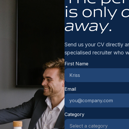
(o
ec
is only
Be
gr
bo
we
away.
te
we
be
le
ja
Send us your CV directly an
be
specialised recruiter who w
va
ve
First Name
se
Email
Category