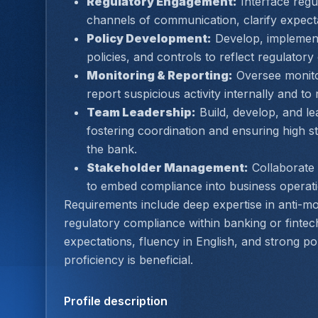
Regulatory Engagement:
 Interface regu
channels of communication, clarify expect
Policy Development:
 Develop, implemen
policies, and controls to reflect regulato
Monitoring & Reporting:
 Oversee monitor
report suspicious activity internally and to 
Team Leadership:
 Build, develop, and l
fostering coordination and ensuring high st
the bank.
Stakeholder Management:
 Collaborate
to embed compliance into business operatio
Requirements include deep expertise in anti-m
regulatory compliance within banking or fintech.
expectations, fluency in English, and strong pol
proficiency is beneficial.
Profile description