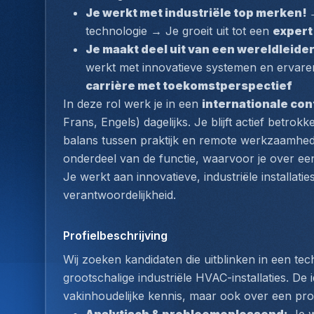
Je werkt met industriële top merken! 
technologie → Je groeit uit tot een 
expert
Je maakt deel uit van een wereldleid
werkt met innovatieve systemen en ervare
carrière met toekomstperspectief
In deze rol werk je in een 
internationale con
Frans, Engels) dagelijks. Je blijft actief betrokk
balans tussen praktijk en remote werkzaamhede
onderdeel van de functie, waarvoor je over een 
Je werkt aan innovatieve, industriële installaties
verantwoordelijkheid.
Profielbeschrijving
Wij zoeken kandidaten die uitblinken in een tec
grootschalige industriële HVAC-installaties. De 
vakinhoudelijke kennis, maar ook over een proac