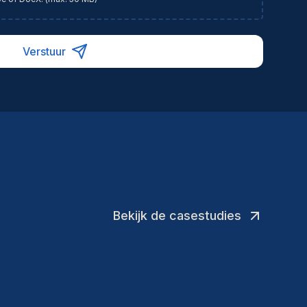
ermique)Connaissance approfondie des
rmes de performance énergétique et des
des du bâtimentExpérience en gestion de
Verstuur
dgets, de calendriers et de ressources de
ojetCompétences en coordination de chantier
 en supervision d'équipes techniquesCapacité à
aliser des calculs thermiques, des bilans
ergétiques et des analyses de faisabilitéEsprit
analyse et capacité à résoudre des problèmes
mplexes
Bekijk de casestudies