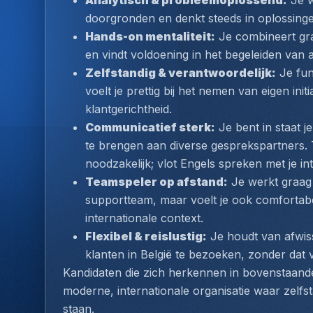
Analytisch & probleemoplossend:
 Je 
doorgronden en denkt steeds in oplossinge
Hands-on mentaliteit:
 Je combineert gra
en vindt voldoening in het begeleiden van 
Zelfstandig & verantwoordelijk:
 Je fun
voelt je prettig bij het nemen van eigen init
klantgerichtheid.
Communicatief sterk:
 Je bent in staat j
te brengen aan diverse gesprekspartners. T
noodzakelijk; vlot Engels spreken met je int
Teamspeler op afstand:
 Je werkt graag
supportteam, maar voelt je ook comfortabe
internationale context.
Flexibel & reislustig:
 Je houdt van afwiss
klanten in België te bezoeken, zonder dat v
Kandidaten die zich herkennen in bovenstaande
moderne, internationale organisatie waar zelfs
staan.