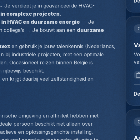
De
so
→ Je verdiept je in geavanceerde HVAC-
kl
ho
ve
 in complexe projecten
.
en
aa
er in HVAC en duurzame energie
 → Je 
(c
vo
C
n collega’s → Je bouwt aan een 
duurzame 
co
he
pr
co
V
text
 en gebruik je jouw talenkennis (Nederlands, 
ré
do
Vo
en bij industriële projecten, met een optimale 
as
af
va
n. Occasioneel reizen binnen België is 
et
aa
Co
dy
rijbewijs beschikt.
de
de
so
 en krijgt daarbij veel zelfstandigheid en 
va
in
in
be
in
in
De
he
kl
de
de
ve
le
do
aa
re
hnische omgeving en affiniteit hebben met 
Br
vo
C
pr
ideale persoon beschikt niet alleen over 
ba
he
l'
tieve en oplossingsgerichte instelling. 
on
co
A
au