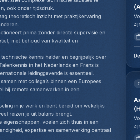
weet snel complexe technische situaties te 
in
do
po
(
n, ook onder tijdsdruk.
ni
af
co
co
Vo
ag theoretisch inzicht met praktijkervaring 
aa
en
ve
zi
anderen.
de
l'
re
de
ctioneert prima zonder directe supervisie en 
va
de
in
vo
iatief, met behoud van kwaliteit en 
be
en
ev
me
he
sy
fl
on
De
de
e technische kennis helder en begrijpelijk over 
de
aa
ui
do
alenkennis in het Nederlands en Frans is 
au
kl
ve
Br
le
ernationale leidinggevende is essentieel.
he
aa
ba
vo
 samen met collega’s binnen een Europees 
(I
on
C
on
l'
l bij remote samenwerken in een 
tr
vo
in
ré
bi
pl
A
ni
à 
eling in je werk en bent bereid om wekelijks 
or
ge
(
co
ca
en
st
eel reizen je uit balans brengt.
ve
fr
Vo
jo
ba
 eigenschappen, voelen zich thuis in een 
re
:M
zi
on
co
tandigheid, expertise en samenwerking centraal 
in
in
de
in
le
ev