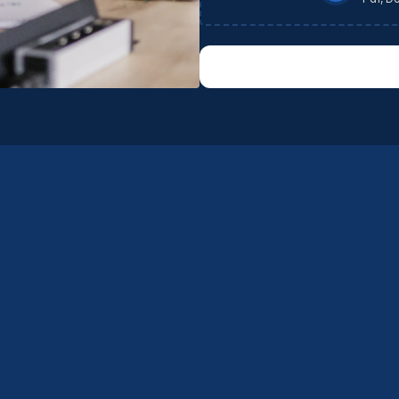
th
no
co
bu
pr
et
ré
én
d'
co