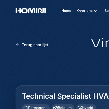
Home
Over ons
Be
Vi
Terug naar lijst
Technical Specialist HV
Permanent
Belgium
Hybrid