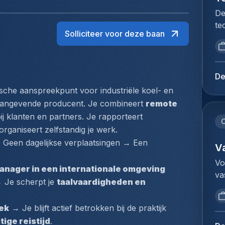
De
te
Solliciteer voor deze baan
no
re
de
ve
De
en
ische aanspreekpunt voor industriële koel- en 
co
aangevende producent. Je combineert 
remote 
sy
bij klanten en partners. Je rapporteert 
en
C
rganiseert zelfstandig je werk.
ét
 Geen dagelijkse verplaatsingen → Een 
ét
V
ma
Vo
manager in een internationale omgeving
po
va
co
 Je scherpt je 
taalvaardigheden en 
Co
in
de
ca
ek
 → Je blijft actief betrokken bij de praktijk 
in
pr
ige reistijd
.
in