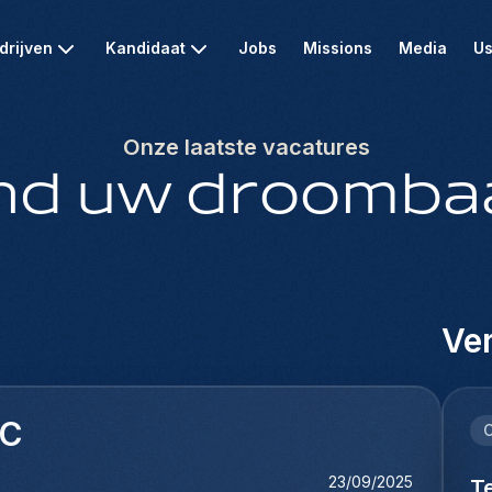
drijven
Kandidaat
Jobs
Missions
Media
Us
Onze laatste vacatures
nd uw droomba
Ver
AC
C
23/09/2025
T