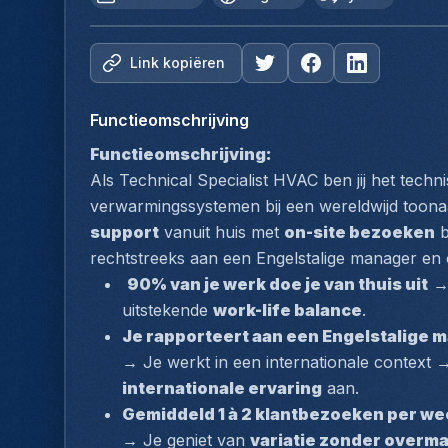
Link kopiëren
Functieomschrijving
Functieomschrijving:
Als Technical Specialist HVAC ben jij het techn
verwarmingssystemen bij een wereldwijd toon
support
 vanuit huis met 
on-site bezoeken
 
rechtstreeks aan een Engelstalige manager en o
90% van je werk doe je van thuis uit
 →
uitstekende 
work-life balance
.
Je rapporteert aan een Engelstalige 
→ Je werkt in een internationale context →
internationale ervaring
 aan.
Gemiddeld 1 à 2 klantbezoeken per we
→ Je geniet van 
variatie zonder overmat