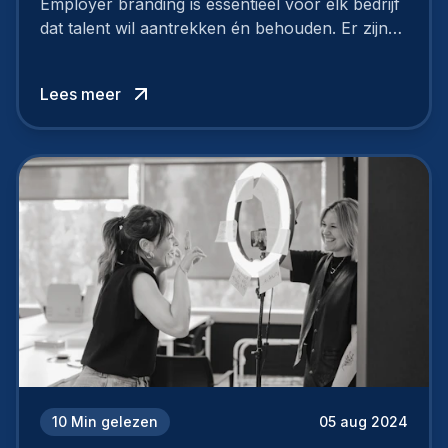
Employer branding is essentieel voor elk bedrijf
dat talent wil aantrekken én behouden. Er zijn
tal van goede redenen om een sterk merk als
werkgever uit te bouwen. Maar zoiets doe je
Lees meer
niet van vandaag op morgen. Hoe pak je dat
aan, starten met employer branding?
10
Min gelezen
05 aug 2024