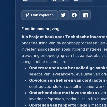
Link kopiëren
Functieomschrijving
Als Project Aankoper Technische Investe
ondersteuning van de aankoopprocessen van gr
investeringsgoederen zoals rollend materieel en
uitvoering en opvolging van het aankoopbeleid,
aangekochte materialen.
Ondersteunen van het volledige aan
selectie van leveranciers, evaluatie van of
Opvolgen en beheren van contracten
 
contractvoorstellen opstelt in samenwerki
Onderhandelen met leveranciers
 over
leveringsafspraken, zodat alles in lijn is m
Opstellen van rapporteringen
 met betr