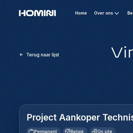
Home
Over ons
Be
Vi
Terug naar lijst
Project Aankoper Techni
Permanent
België
On site