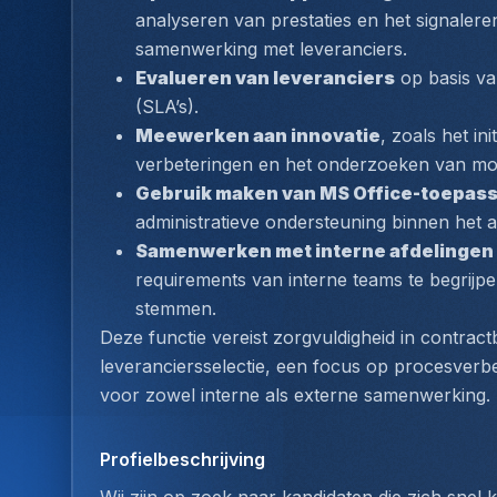
analyseren van prestaties en het signalere
samenwerking met leveranciers.
Evalueren van leveranciers
 op basis v
(SLA’s).
Meewerken aan innovatie
, zoals het i
verbeteringen en het onderzoeken van moge
Gebruik maken van MS Office-toepas
administratieve ondersteuning binnen het
Samenwerken met interne afdelingen
requirements van interne teams te begrijp
stemmen.
Deze functie vereist zorgvuldigheid in contrac
leveranciersselectie, een focus op procesverb
voor zowel interne als externe samenwerking.
Profielbeschrijving