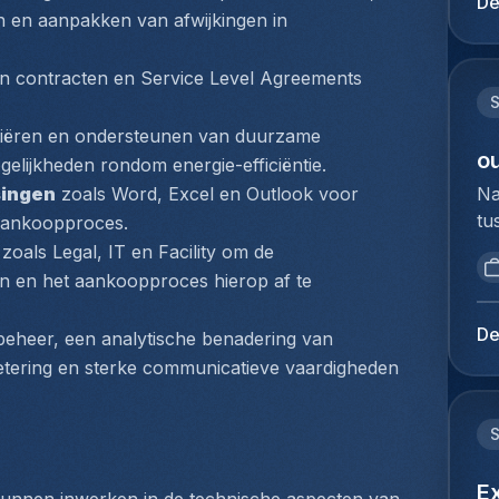
De
aa
n en aanpakken van afwijkingen in 
du
pa
Ho
tr
pe
an contracten en Service Level Agreements 
de
lo
S
op
Ze
nitiëren en ondersteunen van duurzame 
ex
co
ou
lijkheden rondom energie-efficiëntie.
tr
he
Na
singen
 zoals Word, Excel en Outlook voor 
Ag
bi
tu
 aankoopproces.
en
zo
bi
tr
 zoals Legal, IT en Facility om de 
du
we
co
en en het aankoopproces hierop af te 
na
to
cl
va
ex
re
De
tbeheer, een analytische benadering van 
af
du
an
etering en sterke communicatieve vaardigheden 
fu
Ho
aa
Da
pe
he
co
lo
ze
en
lu
zo
de
co
E
sa