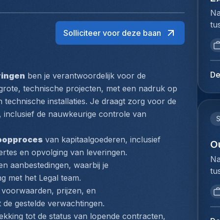
Na
tu
Solliciteer voor deze baan
bi
we
to
ex
De
ringen
 ben je verantwoordelijk voor de 
du
ote, technische projecten, met een nadruk op 
Ho
 technische installaties. Je draagt zorg voor de 
pe
 inclusief de nauwkeurige controle van 
lo
Ag
koopproces
 van kapitaalgoederen, inclusief 
ve
O
fertes en opvolging van leveringen.
& 
Na
en aanbestedingen, waarbij je 
A-
tu
ex
ng met het Legal team.
bi
kl
 voorwaarden, prijzen, en 
we
ze
et de gestelde verwachtingen.
to
af
ekking tot de status van lopende contracten, 
ex