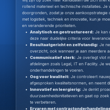
Wij zijn op zoek naar kandidaten die zich snel
rollend materieel en technische installaties. J
doorgronden, zodat je onze aankoopstrategie op
met logistiek, techniek en innovatie, kun je mo
en veranderende prioriteiten.
Analytisch en gestructureerd:
 Je kan 
deze naar duidelijke criteria voor leveranc
Resultaatgericht en zelfstandig:
 Je ne
overzicht, ook wanneer je aan meerdere aa
Communicatief sterk:
 Je overlegt vlot 
afdelingen zoals Legal, IT en Facility. Je 
onderhandelingen te voeren.
Oog voor kwaliteit:
 Je controleert nauwg
afgesproken kwaliteitsnormen, en neemt dire
Innovatief en leergierig:
 Je denkt proac
duurzaamheidsinitiatieven en gaat op zoe
te verbeteren.
Ervaren met contractonderhandeling