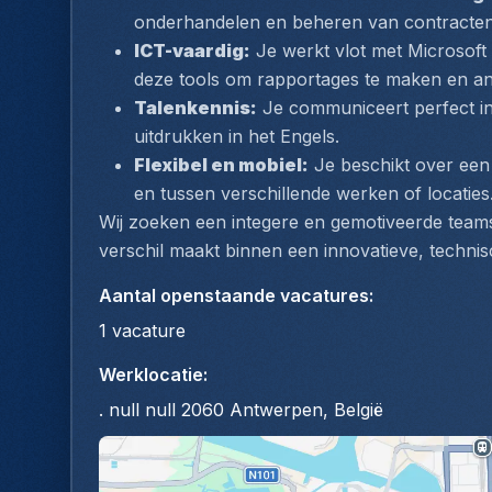
onderhandelen en beheren van contracten, 
ICT-vaardig:
 Je werkt vlot met Microsoft 
deze tools om rapportages te maken en ana
Talenkennis:
 Je communiceert perfect in
uitdrukken in het Engels.
Flexibel en mobiel:
 Je beschikt over een 
en tussen verschillende werken of locaties
Wij zoeken een integere en gemotiveerde teams
verschil maakt binnen een innovatieve, techni
Aantal openstaande vacatures
:
1
vacature
Werklocatie
:
. null null 2060 Antwerpen, België