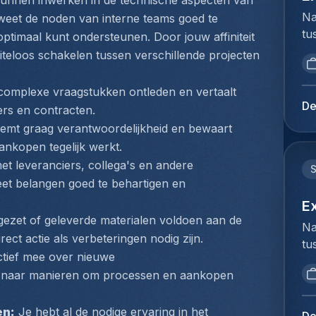
 kunnen inwerken in de technische aspecten van 
ac
he
di
Na
e weet de noden van interne teams goed te 
co
bi
ac
tu
bo
timaal kunt ondersteunen. Door jouw affiniteit 
zo
ze
bi
on
eiteloos schakelen tussen verschillende projecten 
du
ve
we
ma
na
ee
to
de
complexe vraagstukken ontleden en vertaalt 
va
be
ex
lu
De
iers en contracten.
af
Da
du
of
fu
emt graag verantwoordelijkheid en bewaart 
co
Ho
op
Da
nkopen tegelijk werkt.
re
pe
ov
co
mi
met leveranciers, collega's en andere 
lo
op
en
im
weet belangen goed te behartigen en 
We
op
de
va
de
E
di
ac
do
da
ezet of geleverde materialen voldoen aan de 
co
Na
co
ee
we
ct actie als verbeteringen nodig zijn.
op
tu
Je
ge
do
vo
tief mee over nieuwe 
bi
on
op
pr
in
k naar manieren om processen en aankopen 
we
ma
ov
co
or
to
ve
pr
af
kl
ex
en:
 Je hebt al de nodige ervaring in het 
ev