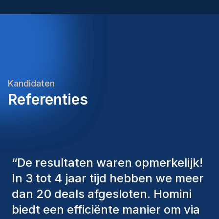
Kandidaten
Referenties
“
De consultants van Homini
hebben altijd verschillende
factoren in overweging genomen
om ons de juiste kandidaten aan te