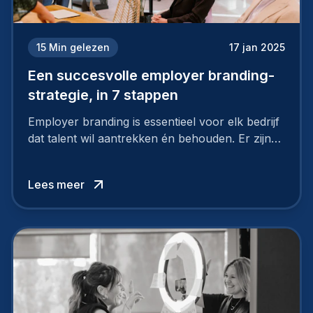
15
Min gelezen
17 jan 2025
Een succesvolle employer branding-
strategie, in 7 stappen
Employer branding is essentieel voor elk bedrijf
dat talent wil aantrekken én behouden. Er zijn
tal van goede redenen om een sterk merk als
werkgever uit te bouwen. Maar zoiets doe je
Lees meer
niet van vandaag op morgen. Hoe pak je dat
aan, starten met employer branding?