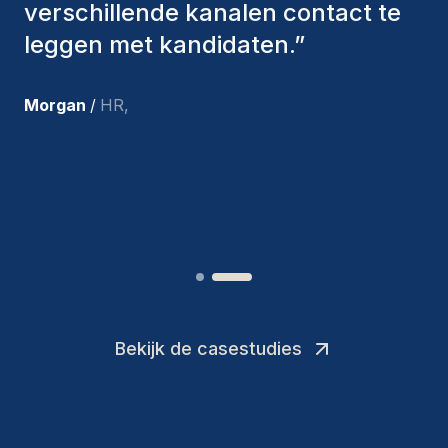
bieden. De mensen die we hebben
aangenomen, zijn nog steeds bij
ons en persoonlijk ben ik zeer
tevreden met de recente
toevoegingen aan ons team.
”
Joakin
/
Deputy-AMLCO
,
Bekijk de casestudies