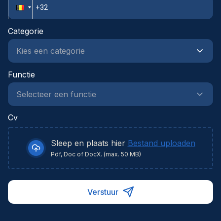
projetCompétences en coordination de chantier et
en supervision d'équipes techniquesCapacité à
Categorie
réaliser des calculs thermiques, des bilans
énergétiques et des analyses de faisabilitéEsprit
d'analyse et capacité à résoudre des problèmes
complexes
Functie
Cv
Sleep en plaats hier
Bestand uploaden
Pdf, Doc of DocX. (max. 50 MB)
Verstuur