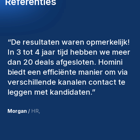
Referenties
“
De consultants van Homini
hebben altijd verschillende
factoren in overweging genomen
om ons de juiste kandidaten aan te
bieden. De mensen die we hebben
aangenomen, zijn nog steeds bij
ons en persoonlijk ben ik zeer
tevreden met de recente
toevoegingen aan ons team.
”