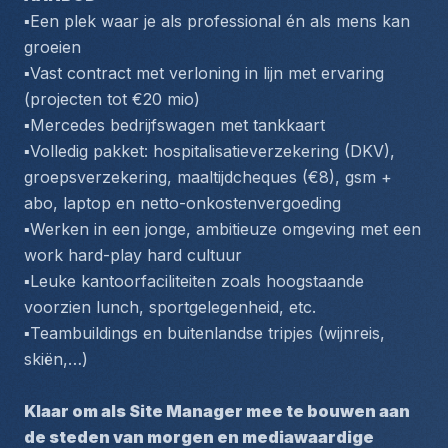
▪️Een plek waar je als professional én als mens kan 
groeien
▪️Vast contract met verloning in lijn met ervaring 
(projecten tot €20 mio)
▪️Mercedes bedrijfswagen met tankkaart
▪️Volledig pakket: hospitalisatieverzekering (DKV), 
groepsverzekering, maaltijdcheques (€8), gsm + 
abo, laptop en netto-onkostenvergoeding
▪️Werken in een jonge, ambitieuze omgeving met een 
work hard-play hard cultuur
▪️Leuke kantoorfaciliteiten zoals hoogstaande 
voorzien lunch, sportgelegenheid, etc.
▪️Teambuildings en buitenlandse tripjes (wijnreis, 
skiën,…)
Klaar om als Site Manager mee te bouwen aan 
de steden van morgen en mediawaardige 