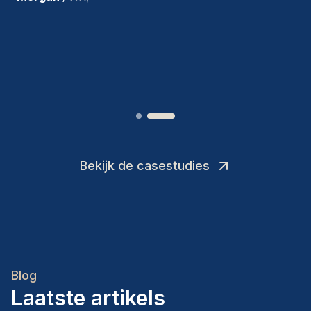
toevoegingen aan ons team.
”
Joakin
/
Deputy-AMLCO
,
Bekijk de casestudies
Blog
Laatste artikels