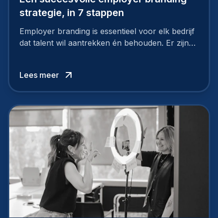
strategie, in 7 stappen
Employer branding is essentieel voor elk bedrijf
dat talent wil aantrekken én behouden. Er zijn
tal van goede redenen om een sterk merk als
werkgever uit te bouwen. Maar zoiets doe je
Lees meer
niet van vandaag op morgen. Hoe pak je dat
aan, starten met employer branding?