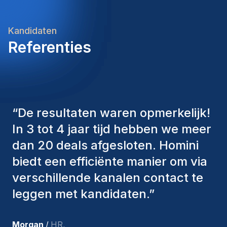
Kandidaten
Referenties
“
De consultants van Homini
hebben altijd verschillende
factoren in overweging genomen
om ons de juiste kandidaten aan te
bieden. De mensen die we hebben
aangenomen, zijn nog steeds bij
ons en persoonlijk ben ik zeer
tevreden met de recente