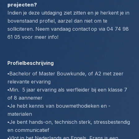
projecten?
Indien je deze uitdaging ziet zitten en je herkent je in 
bovenstaand profiel, aarzel dan niet om te 
solliciteren. Neem vandaag contact
op via 04 74 98 
61 05 voor meer info!
Profielbeschrijving
▪️Bachelor of Master Bouwkunde, of A2 met zeer 
relevante ervaring
▪️Min.  5 jaar ervaring als werfleider bij een klasse 7 
of 8 aannemer
▪️Je hebt kennis van bouwmethodieken en -
materialen
▪️Je bent hands-on, technisch sterk, stressbestendig 
en communicatief
▪️Vlot in het Nederlands en Engels, Frans is een 