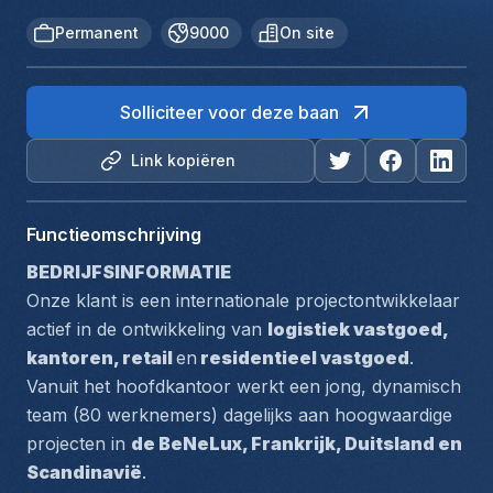
Permanent
9000
On site
Solliciteer voor deze baan
Link kopiëren
Functieomschrijving
BEDRIJFSINFORMATIE 
Onze klant is een internationale projectontwikkelaar 
actief in de ontwikkeling van 
logistiek vastgoed, 
kantoren, retail 
en
 residentieel vastgoed
. 
Vanuit het hoofdkantoor werkt een jong, dynamisch 
team (80 werknemers) dagelijks aan hoogwaardige 
projecten in 
de BeNeLux, Frankrijk, Duitsland en 
Scandinavië
.