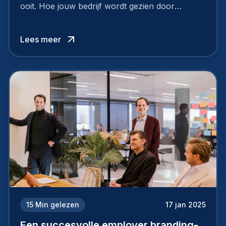
ooit. Hoe jouw bedrijf wordt gezien door
werknemers en kandidaten, bepaalt of je
topkandidaten aantrekt… of net verliest.
Lees meer
15
Min gelezen
17 jan 2025
Een succesvolle employer branding-