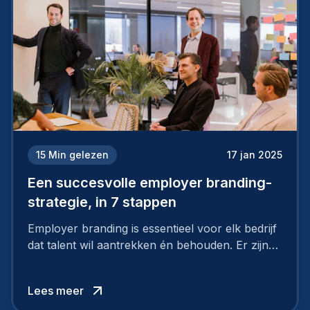
15
Min gelezen
17 jan 2025
Een succesvolle employer branding-
strategie, in 7 stappen
Employer branding is essentieel voor elk bedrijf
dat talent wil aantrekken én behouden. Er zijn
tal van goede redenen om een sterk merk als
werkgever uit te bouwen. Maar zoiets doe je
Lees meer
niet van vandaag op morgen. Hoe pak je dat