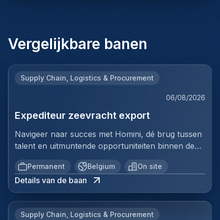
Vergelijkbare banen
Supply Chain, Logistics & Procurement
06/08/2026
Expediteur zeevracht export
Navigeer naar succes met Homini, dé brug tussen
talent en uitmuntende opportuniteiten binnen de
arbeidsmarkt. Als voorloper in wervingsdiensten,
Permanent
Belgium
On site
matchen we toptalent met topbedrijven in diverse
Details van de baan
sectoren. Met onze expertise en toewijding streven
we naar duurzame relaties en succesvolle
plaatsingen. Bij Homini staat elk individu centraal;
Supply Chain, Logistics & Procurement
we vinden de perfecte match, keer op keer.Voor