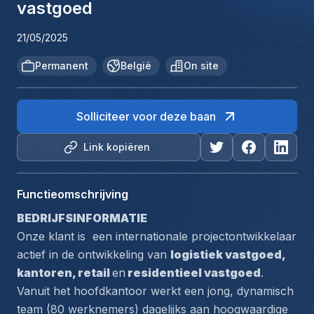
vastgoed
21/05/2025
Permanent
België
On site
Solliciteer voor deze baan
Link kopiëren
Functieomschrijving
BEDRIJFSINFORMATIE 
Onze klant is  een internationale projectontwikkelaar 
actief in de ontwikkeling van 
logistiek vastgoed, 
kantoren, retail 
en
 residentieel vastgoed
. 
Vanuit het hoofdkantoor werkt een jong, dynamisch 
team (80 werknemers) dagelijks aan hoogwaardige 