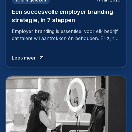
Een succesvolle employer branding-
strategie, in 7 stappen
Employer branding is essentieel voor elk bedrijf
dat talent wil aantrekken én behouden. Er zijn
tal van goede redenen om een sterk merk als
werkgever uit te bouwen. Maar zoiets doe je
Lees meer
niet van vandaag op morgen. Hoe pak je dat
aan, starten met employer branding?