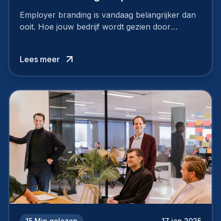
Employer branding is vandaag belangrijker dan
ooit. Hoe jouw bedrijf wordt gezien door
werknemers en kandidaten, bepaalt of je
topkandidaten aantrekt… of net verliest.
Lees meer
15
Min gelezen
17 jan 2025