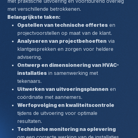
met praktische uitvoering en voortdurend overleg 
met verschillende betrokkenen.
Belangrijkste taken:
Opstellen van technische offertes
 en 
projectvoorstellen op maat van de klant.
Analyseren van projectbehoeften
 via 
klantgesprekken en zorgen voor heldere 
advisering.
Ontwerp en dimensionering van HVAC-
installaties
 in samenwerking met 
tekenaars.
Uitwerken van uitvoeringsplannen
 en 
coördinatie met aannemers.
Werfopvolging en kwaliteitscontrole
tijdens de uitvoering voor optimale 
resultaten.
Technische monitoring na oplevering
om een correcte werking van de installaties 