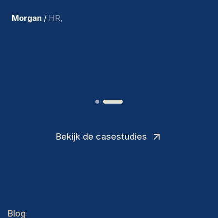
ons en persoonlijk ben ik zeer
tevreden met de recente
toevoegingen aan ons team.
”
Joakin
/
Deputy-AMLCO
,
Bekijk de casestudies
Blog