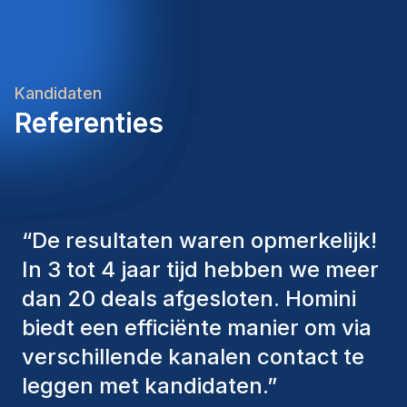
Kandidaten
Referenties
“
De consultants van Homini
hebben altijd verschillende
factoren in overweging genomen
om ons de juiste kandidaten aan te
bieden. De mensen die we hebben
aangenomen, zijn nog steeds bij