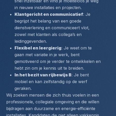
snel inzetbaar en vind je moeiteloos je weg 
in nieuwe installaties en projecten.
Klantgericht en communicatief
: Je 
begrijpt het belang van een goede 
dienstverlening en communiceert vlot, 
zowel met klanten als collega’s en 
leidinggevenden.
Flexibel en leergierig
: Je weet om te 
gaan met variatie in je werk, bent 
gemotiveerd om je verder te ontwikkelen en 
hebt zin om je kennis uit te breiden.
In het bezit van rijbewijs B
: Je bent 
mobiel en kan zelfstandig op de werf 
geraken.
Wij zoeken mensen die zich thuis voelen in een 
professionele, collegiale omgeving en die willen 
bijdragen aan duurzame en energie-efficiënte 
installaties. Kandidaten die niet alleen vakkennis, 