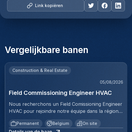
Link kopiëren
Vergelijkbare banen
Construction & Real Estate
05/08/2026
Field Commissioning Engineer HVAC
Nous recherchons un Field Comissioning Engineer
HVAC pour rejoindre notre équipe dans la région
de Bruxelles. Dans ce rôle, vous fournirez une
Permanent
Belgium
On site
assistance technique sur site lors de la mise en
Details van de baan