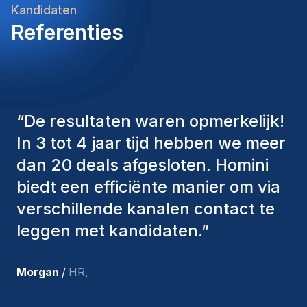
Kandidaten
Referenties
“
De consultants van Homini
hebben altijd verschillende
factoren in overweging genomen
om ons de juiste kandidaten aan te
bieden. De mensen die we hebben
aangenomen, zijn nog steeds bij
ons en persoonlijk ben ik zeer
tevreden met de recente
toevoegingen aan ons team.
”