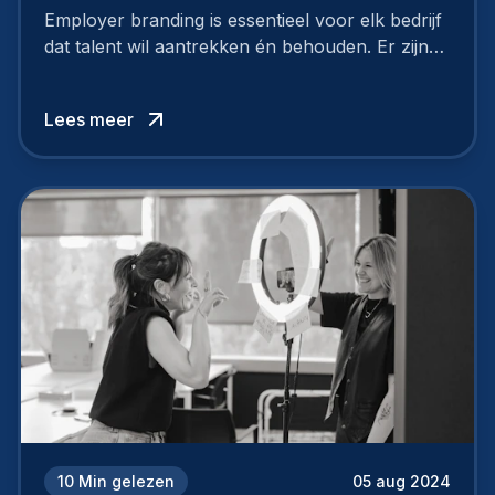
Employer branding is essentieel voor elk bedrijf
dat talent wil aantrekken én behouden. Er zijn
tal van goede redenen om een sterk merk als
werkgever uit te bouwen. Maar zoiets doe je
Lees meer
niet van vandaag op morgen. Hoe pak je dat
aan, starten met employer branding?
10
Min gelezen
05 aug 2024