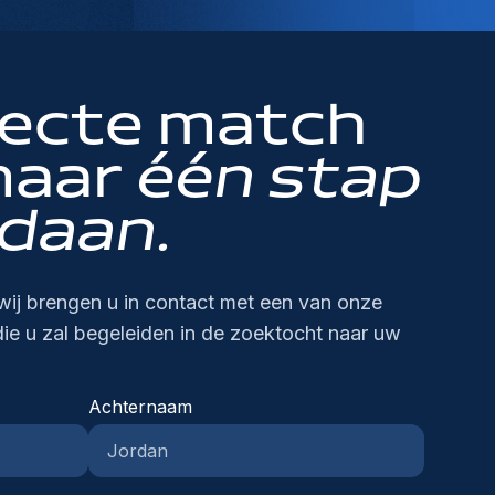
uanewetgeving worden ingediend.Je
imte om jezelf verder te ontwikkelen en
ntract van onbepaalde duur.Een competitief
rantwoordelijkheden:In deze administratieve
 zoekt proactief naar oplossingen.Je verzorgt
derhoudt contact met douaneautoriteiten,
rantwoordelijkheid op te nemen binnen een
larispakket aangevuld met aantrekkelijke
nctie maak je deel uit van de
n correcte administratieve verwerking en
anten en interne collega's over lopende
abiel team. Je krijgt een afwisselende functie
tralegale
chtvrachtafdeling en zorg je ervoor dat
chivering van dossiers.Je staat in voor een
ssiers.Je volgt dossiers van A tot Z op en
t directe impact op internationale
ordelen.Maaltijdcheques.Hospitalisatie- en
portdossiers correct en tijdig worden verwerkt.
rrecte facturatie van de geleverde diensten.Je
fecte match
waakt een correcte en tijdige afhandeling.Je
ederenstromen.• Plaats van tewerkstelling in
oepsverzekering.Een uitgebreid onboarding- en
 bent verantwoordelijk voor de administratieve
lgt wijzigingen binnen de douanewetgeving op
handelt eventuele afwijkingen of problemen en
 regio Antwerpen• Professionele en
leidingstraject.Reële doorgroeimogelijkheden
volging van internationale zendingen,
 past deze correct toe.Je denkt actief mee
maar
ekt proactief naar passende oplossingen.Je
één stap
ternationale werkomgeving• Marktconform
nnen een internationale logistieke
derhoudt contact met klanten en ondersteunt
er optimalisaties binnen de
aat in voor een correcte administratieve
laris met extralegale voordelen; ben je de witte
ganisatie.Een moderne en professionele
 dagelijkse operationele werking. Dankzij jouw
uaneafdeling.Jouw ideale achtergrondVoor
daan.
rwerking en archivering van alle
af voor deze job? Dan bekijken we samen hoe
rkomgeving.Een hecht team waar
uwkeurige aanpak en klantgerichte instelling
ze functie zoeken we een kandidaat die zich
uanedossiers.Je zorgt voor een correcte
 je loonverwachting kunnen matchen met
menwerking en collegialiteit centraal staan.Een
aag je bij aan een vlotte en kwalitatieve
uis voelt binnen de wereld van douane en
cturatie van de geleverde douanediensten.Je
ze rol• Mogelijkheid tot flexibiliteit in
wisselende functie met veel
enstverlening.Opvolgen en traceren van
ternationale logistiek. Je combineert een
lgt wijzigingen binnen de douanewetgeving op
rkorganisatie• Makkelijk bereikbaar met
wij brengen u in contact met een van onze
rantwoordelijkheid en internationale
chtvrachtzendingenKlanten informeren over
uwkeurige werkwijze met een klantgerichte
 past deze toe in de dagelijkse werking.Je
gen en openbaar vervoerRef: 73886
ntacten.ref: 583221Interesse?Ben jij klaar om
rtragingen en wijzigingenVerwerken en
die u zal begeleiden in de zoektocht naar uw
gesteldheid en haalt voldoening uit een correcte
nkt actief mee na over optimalisaties van
uw carrière binnen de luchtvracht verder uit te
loaden van
ssierafhandeling.Je beschikt over ervaring als
ocessen en dienstverlening.Jouw ideale
uwen? Solliciteer vandaag nog en ontdek hoe
ansportdocumentatieAdministratief opvolgen
uanedeclarant of in een gelijkaardige
htergrondJe bent een administratief sterke
Achternaam
j het verschil kan maken als Expediteur
n claimdossiers bij
nctie.Je hebt kennis van de Belgische en
ofessional die graag werkt binnen een
chtvracht Export.Heb je nog vragen over deze
chtvaartmaatschappijenOpvolgen van
ropese douanewetgeving.Je bent vertrouwd
ternationale logistieke omgeving. Dankzij jouw
cature? Neem gerust contact op met één van
erationele meldingen en
t Incoterms en internationale
nnis van douaneprocessen en oog voor detail
ze consultants. We bespreken graag jouw
utcodesOndersteunen bij receptie- en