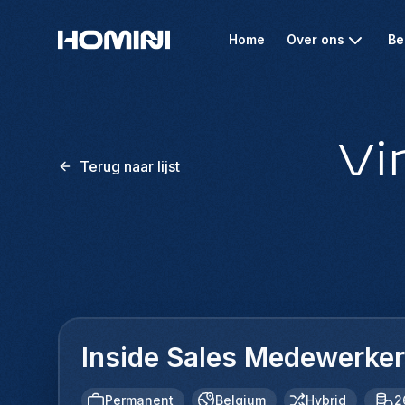
Home
Over ons
Be
Vi
Terug naar lijst
Inside Sales Medewerker
Permanent
Belgium
Hybrid
2