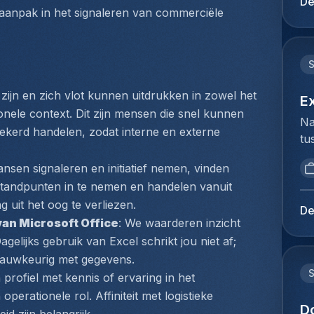
De
mi
aanpak in het signaleren van commerciële 
du
be
Ho
Lu
pe
de
lo
op
Te
Je
zijn en zich vlot kunnen uitdrukken in zowel het 
Co
E
kl
nele context. Dit zijn mensen die snel kunnen 
(z
Na
en
fl
zekerd handelen, zodat interne en externe 
tu
ie
he
bi
pl
va
ansen signaleren en initiatief nemen, vinden 
we
ex
co
 standpunten in te nemen en handelen vanuit 
to
co
co
 uit het oog te verliezen.
ex
lu
De
On
du
van Microsoft Office
: We waarderen inzicht 
lu
tr
Ho
gelijks gebruik van Excel schrikt jou niet af; 
be
ca
pe
ex
 nauwkeurig met gegevens.
fa
lo
vo
profiel met kennis of ervaring in het 
le
ze
co
erationele rol. Affiniteit met logistieke 
ra
de
D
lu