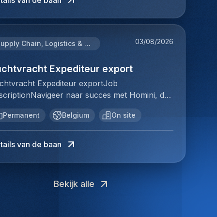
tails van de baan
portprocessen en internationale
tdaging misschien wel de perfecte volgende
rkomgeving met focus op teamwork en
urzame relaties en succesvolle plaatsingen. Bij
htergrond:Je hebt reeds ervaring binnen
ansportdocumenten.Ervaring binnen
ap in jouw carrière.Jouw
antgerichtheid• Marktconform loon aangevuld
mini staat elk individu centraal; we vinden de
peditie of logistieke administratie en voelt je
chtvracht is een sterke troef.Je bent
rantwoordelijkhedenAls Douanedeclarant ben
t extralegale voordelen (range afhankelijk van
rfecte match, keer op keer.Jouw
mfortabel in een internationale werkomgeving.
ministratief nauwkeurig en werkt
 verantwoordelijk voor een vlotte en correcte
varing)• Sterke focus op opleiding en
03/08/2026
rantwoordelijkhedenAls Douanedeclarant /
Supply Chain, Logistics & Procurement
 bent communicatief sterk, werkt nauwkeurig
structureerd.Je communiceert vlot met
handeling van alle douaneformaliteiten. Je
orgroeimogelijkheden (o.a. leadership
stoms Broker ben je verantwoordelijk voor
 houdt ervan om verantwoordelijkheid op te
anten, leveranciers en collega's.Je bent
rgt ervoor dat goederen zonder vertraging de
aining)• Flexibiliteit binnen een operationele en
n vlotte en correcte afhandeling van alle
uchtvracht Expediteur export
men binnen een operationele rol. Je kan
ressbestendig en kan goed prioriteiten
ens kunnen passeren en waakt erover dat alle
idinggevende rol• Vlot bereikbare
uaneformaliteiten. Je zorgt ervoor dat
ioriteiten stellen en behoudt rust wanneer
ellen.Je hebt een goede kennis van MS Office;
chtvracht Expediteur exportJob
ngiften voldoen aan de geldende wet- en
rkomgeving• Extra voordelen zoals
ederen zonder vertraging de grens kunnen
erdere dossiers gelijktijdig lopen.• Bij voorkeur
varing met logistieke software is een
scriptionNavigeer naar succes met Homini, dé
gelgeving. Dankzij jouw nauwkeurigheid en
rlofdagen, gezondheidsplan en
sseren en waakt erover dat alle aangiften
n bachelor of relevante ervaring binnen
uspunt.Je spreekt en schrijft vlot Nederlands
ug tussen talent en uitmuntende
pertise draag je rechtstreeks bij aan een
rticipatiemogelijkheden (aandelenplan)582899
ldoen aan de geldende wet- en regelgeving.
gistiek/expeditie• Goede kennis Nederlands en
Permanent
Belgium
On site
 Engels. Kennis van bijkomende talen is een
portuniteiten binnen de arbeidsmarkt. Als
ficiënte logistieke keten.Je verwerkt import-,
nkzij jouw nauwkeurigheid en expertise draag
gels, Frans is een plus• Ervaring met
erwaarde.Je bent proactief, leergierig en een
orloper in wervingsdiensten, matchen we
port- en transitdouaneaangiften.Je controleert
 rechtstreeks bij aan een efficiënte logistieke
portdocumentatie of zeevracht is een sterke
hte teamplayer.Wat je kan verwachtenJe komt
ptalent met topbedrijven in diverse sectoren.
ansport-, handels- en douanedocumenten op
tails van de baan
ten.Je verzorgt de volledige verwerking van
oef• Vlot met MS Office en administratieve
recht in een internationale organisatie waar
t onze expertise en toewijding streven we naar
istheid en volledigheid.Je dient douaneaangiften
port-, export- en transitdouaneaangiften.Je
stemen• Analytisch en nauwkeurig ingesteld•
menwerking, kwaliteit en persoonlijke
urzame relaties en succesvolle plaatsingen. Bij
rrect en tijdig in volgens de geldende
ntroleert alle transport-, handels- en
antgericht en communicatief sterkWat je kan
twikkeling centraal staan. Je krijgt de kans om
mini staat elk individu centraal; we vinden de
tgeving.Je onderhoudt contact met
uanedocumenten op juistheid en
Bekijk alle
rwachten:Je komt terecht in een internationale
zelf verder te ontplooien binnen een
rfecte match, keer op keer.Voor ons team
uaneautoriteiten, klanten en interne
lledigheid.Je zorgt ervoor dat alle aangiften
gistieke omgeving waar structuur,
ofessionele werkomgeving met tal van
gistiek & distributie zoeken we: Luchtvracht
llega's.Je volgt dossiers op van A tot Z en
nform de Belgische en Europese
menwerking en kwaliteit centraal staan. Er is
leidings- en doorgroeimogelijkheden.Een vast
pediteur export Jouw
waakt de voortgang.Je behandelt afwijkingen