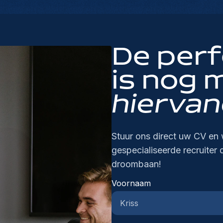
do
ru
co
ve
en
on
ve
sa
fu
ee
kl
st
ex
lu
ar
do
me
vo
ex
co
De per
be
go
gr
Je
vo
be
de
op
op
en
is nog 
zo
in
bi
on
ov
st
sa
or
de
do
hiervan
ve
ra
we
na
de
do
we
sa
dr
th
fa
de
af
di
in
vo
we
Stuur ons direct uw CV en 
ve
lu
na
en
wa
co
ve
gespecialiseerde recruiter 
in
de
jo
up
do
droombaan!
pr
bo
tr
Do
ac
Voornaam
ji
va
fu
pr
Lu
lu
Eu
in
va
op
me
ke
on
fo