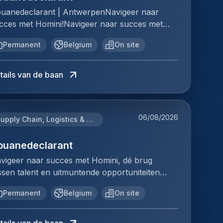
tief bijdragen aan procesoptimalisatie en
lledige operationele opvolging van zeevracht-
enten.Je volgt zendingen nauwgezet op en
uanedeclarant | AntwerpenNavigeer naar
ficiëntieverbeteringen• Onderhouden van
portzendingen. Je zorgt ervoor dat dossiers
formeert klanten proactief over de
cces met Homini!Navigeer naar succes met
erke relaties met klanten, leveranciers en
rrect, tijdig en volgens de geldende procedures
ortgang.Je zorgt voor een correcte
mini, dé brug tussen talent en uitmuntende
ternationale partners• Toezien op naleving van
rden verwerkt. Je staat in rechtstreeks
ministratieve verwerking in het operationele
Permanent
Belgium
On site
portuniteiten binnen de arbeidsmarkt. Als
terne procedures en externe regelgeving
ntact met klanten, partners en interne
steem.Je staat in voor een correcte en tijdige
orloper in wervingsdiensten, matchen we
ompliance)Jouw ideale achtergrond:• Opleiding
delingen en bewaakt de kwaliteit van de
cturatie van dossiers.Je bewaakt deadlines en
ptalent met topbedrijven in diverse sectoren.
 logistiek of gelijkwaardig door ervaring• 2 à 3
tails van de baan
enstverlening. Je werkt nauwkeurig,
ijpt proactief in wanneer zich onvoorziene
t onze expertise en toewijding streven we naar
ar ervaring binnen ocean export, bij voorkeur
structureerd en houdt steeds het overzicht
tuaties voordoen.Je denkt mee over
urzame relaties en succesvolle plaatsingen. Bij
 een coördinerende rol• Vlotte kennis
er meerdere dossiers tegelijk.• Je beheert
ocesoptimalisaties en een efficiënte werking
mini staat elk individu centraal; we vinden de
derlands en Engels• Sterke kennis van
portdossiers van A tot Z binnen zeevracht• Je
n de afdeling.Jouw ideale achtergrondJe bent
06/08/2026
rfecte match, keer op keer.Voor ons team
Supply Chain, Logistics & Procurement
portprocessen en internationale logistiek•
rzorgt de administratieve verwerking en data-
ministratief sterk, werkt nauwkeurig en
gistiek & Distributie zoeken we een
ede IT-vaardigheden (MS Office, ERP-
put in systemen• Je volgt zendingen op en
houdt moeiteloos het overzicht, ook wanneer
uanedeclarant voor een internationale
ouanedeclarant
stemen)• Leiderschapspotentieel en
mmuniceert statusupdates naar klanten• Je
erdere dossiers tegelijkertijd lopen. Dankzij
gistieke speler in Antwerpen.Ben jij een
achende ingesteldheid• Sterk organisatorisch,
vigeer naar succes met Homini, dé brug
rgt voor correcte opmaak en controle van
uw klantgerichte houding en oplossingsgerichte
uwkeurige douanespecialist met een passie
uwkeurig en stressbestendig• Proactief,
ssen talent en uitmuntende opportuniteiten
portdocumentatie• Je onderhoudt contact met
ndset weet je steeds de juiste prioriteiten te
or internationale handel en logistiek? Wil je
mmunicatief en oplossingsgerichtWat je kan
nnen de arbeidsmarkt. Als voorloper in
derijen, klanten en interne diensten• Je
ellen.Je beschikt over een eerste ervaring als
el uitmaken van een professionele
rwachten:• Tewerkstelling bij een
Permanent
Belgium
On site
rvingsdiensten, matchen we toptalent met
gnaleert afwijkingen en denkt mee over
pediteur Luchtvracht Export of binnen de
rkomgeving waar kwaliteit, klantgerichtheid en
ternationale logistieke speler met wereldwijde
pbedrijven in diverse sectoren. Met onze
ocesverbeteringen• Je werkt volgens interne
ternationale expeditiewereld.Je hebt kennis van
menwerking centraal staan? Dan is deze
nwezigheid• Een dynamische en professionele
pertise en toewijding streven we naar
ocedures en kwaliteitsrichtlijnenJouw ideale