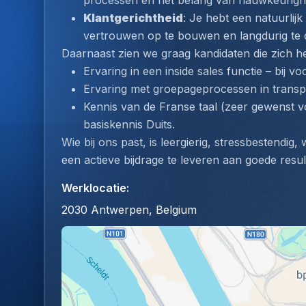
processen en het belang van nauwkeurighei
Klantgerichtheid
: Je hebt een natuurlijk
vertrouwen op te bouwen en langdurig te
Daarnaast zien we graag kandidaten die zich h
Ervaring in een inside sales functie – bij v
Ervaring met groepageprocessen in transp
Kennis van de Franse taal (zeer gewenst vo
basiskennis Duits.
Wie bij ons past, is leergierig, stressbestendig,
een actieve bijdrage te leveren aan goede resul
Werklocatie
:
2030 Antwerpen, Belgium