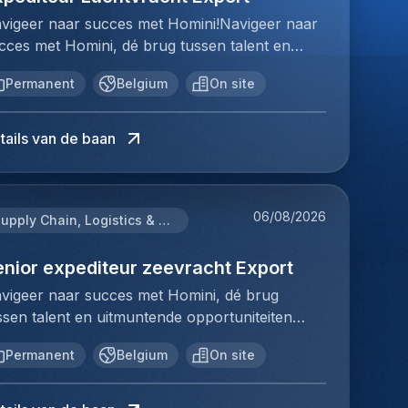
vigeer naar succes met Homini!Navigeer naar
cces met Homini, dé brug tussen talent en
tmuntende opportuniteiten binnen de
Permanent
Belgium
On site
beidsmarkt. Als voorloper in wervingsdiensten,
tchen we toptalent met topbedrijven in diverse
ctoren. Met onze expertise en toewijding
tails van de baan
reven we naar duurzame relaties en
ccesvolle plaatsingen. Bij Homini staat elk
dividu centraal; we vinden de perfecte match,
06/08/2026
er op keer.Voor ons team Logistiek & Distributie
Supply Chain, Logistics & Procurement
eken we een Expediteur Luchtvracht Export
or een internationale logistieke speler in
enior expediteur zeevracht Export
twerpen.Ben jij een geboren organisator met
vigeer naar succes met Homini, dé brug
n passie voor internationale logistiek? Werk je
ssen talent en uitmuntende opportuniteiten
aag in een dynamische omgeving waar geen
nnen de arbeidsmarkt. Als voorloper in
kele dag hetzelfde is en krijg je energie van het
Permanent
Belgium
On site
rvingsdiensten, matchen we toptalent met
ördineren van wereldwijde transporten? Dan is
pbedrijven in diverse sectoren. Met onze
ze functie als Expediteur Luchtvracht Export
pertise en toewijding streven we naar