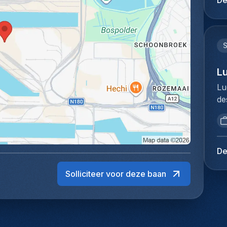
De
ex
ui
we
du
ac
tr
st
kl
Ho
ex
lu
ve
me
pe
co
ad
je
er
ve
Je
ge
af
do
Cu
en
kl
zo
tr
ee
L
ne
st
gr
le
do
pr
st
Lu
aa
we
go
me
er
de
re
ve
pa
ee
pl
br
ex
pa
vo
lo
en
op
ef
Da
En
me
vo
ex
je
ex
ec
to
tr
De
ke
tr
te
Me
ju
im
sy
sa
du
Solliciteer voor deze baan
co
co
Kl
on
Ho
we
do
ve
je
pe
do
vo
lo
pr
lo
co
co
sa
op
Ex
be