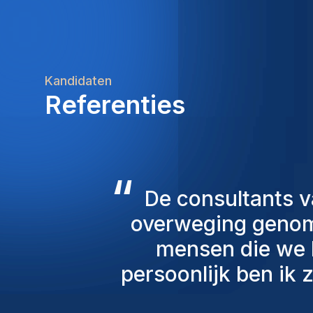
Kandidaten
Referenties
“
De resultaten waren 
20 deals afgesl
verschillend