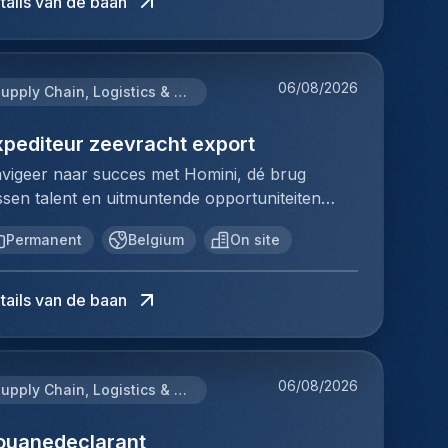
tails van de baan
sschien wel de uitdaging waar jij naar op zoek
urzame relaties en succesvolle plaatsingen. Bij
nt.Jouw verantwoordelijkhedenAls Expediteur
mini staat elk individu centraal; we vinden de
chtvracht Export ben je verantwoordelijk voor
rfecte match, keer op keer.Voor ons team
 volledige operationele en administratieve
06/08/2026
gistiek & distributie zoeken we: Ocean Export
Supply Chain, Logistics & Procurement
volging van exportzendingen via luchtvracht.
am LeadJouw verantwoordelijkheden:•
 bent het centrale aanspreekpunt voor
ördineren en opvolgen van exportzendingen
xpediteur zeevracht export
anten, luchtvaartmaatschappijen, transporteurs
eevracht) met focus op een vlotte en tijdige
vigeer naar succes met Homini, dé brug
 internationale collega's en zorgt ervoor dat
ow• Aansturen, coachen en ondersteunen van
ssen talent en uitmuntende opportuniteiten
dere zending correct, efficiënt en volgens
t team, inclusief werkverdeling en begeleiding
nnen de arbeidsmarkt. Als voorloper in
anning wordt afgehandeld.Je beheert
n nieuwe medewerkers• Opstellen en
Permanent
Belgium
On site
rvingsdiensten, matchen we toptalent met
portdossiers van A tot Z.Je organiseert en
ntroleren van transportdocumenten en
pbedrijven in diverse sectoren. Met onze
ördineert internationale
rrecte verwerking in systemen•
pertise en toewijding streven we naar
chtvrachtzendingen.Je boekt transporten bij
tails van de baan
derhandelen met leveranciers (rederijen,
urzame relaties en succesvolle plaatsingen. Bij
chtvaartmaatschappijen en volgt de
ansporteurs) en beheren van tarieven en
mini staat elk individu centraal; we vinden de
schikbare capaciteit op.Je stelt transport- en
paciteit• Zorgen voor correcte en tijdige
rfecte match, keer op keer.Voor ons team
portdocumenten op en controleert deze op
cturatie en opvolging van klant- en
06/08/2026
gistiek & distributie zoeken we: Expediteur
Supply Chain, Logistics & Procurement
lledigheid en juistheid.Je onderhoudt dagelijks
veranciersdossiers• Bewaken van KPI’s,
evracht exportJouw verantwoordelijkheden:In
ntact met klanten, transporteurs,
pporteringen en operationele processen•
ze functie ben je verantwoordelijk voor de
ouanedeclarant
chtvaartmaatschappijen en internationale