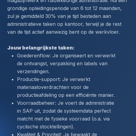
magazijnwerk en nauwkeurige administratie. Na een 
grondige opleidingsperiode van 6 tot 12 maanden, 
zul je gemiddeld 30% van je tijd besteden aan 
administratieve taken op kantoor, terwijl je de rest 
van de tijd actief aanwezig bent op de werkvloer.
Jouw belangrijkste taken:
Goederenflow: Je organiseert en verwerkt 
de ontvangst, verpakking en labels van 
verzendingen.
Productie-support: Je verwerkt 
materiaaloverdrachten voor de 
productieafdeling op een efficiënte manier.
Voorraadbeheer: Je voert de administratie 
in SAP uit, zodat de systeemdata perfect 
matcht met de fysieke voorraad (o.a. via 
cyclische stocktellingen).
Kwaliteit & Prioriteit: Je bewaakt de 