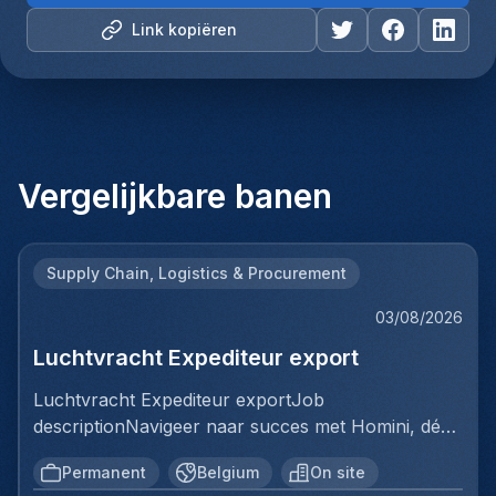
Link kopiëren
Vergelijkbare banen
Supply Chain, Logistics & Procurement
03/08/2026
Luchtvracht Expediteur export
Luchtvracht Expediteur exportJob
descriptionNavigeer naar succes met Homini, dé
brug tussen talent en uitmuntende opportuniteiten
Permanent
Belgium
On site
binnen de arbeidsmarkt. Als voorloper in