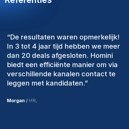
“
De consultants van Homini
hebben altijd verschillende
factoren in overweging genomen
om ons de juiste kandidaten aan te
bieden. De mensen die we hebben
aangenomen, zijn nog steeds bij
ons en persoonlijk ben ik zeer
tevreden met de recente
toevoegingen aan ons team.
”
Joakin
/
Deputy-AMLCO
,