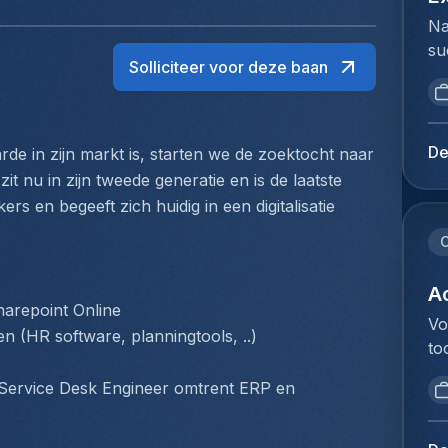
Na
su
Solliciteer voor deze baan
ui
ar
ma
se
De
rde in zijn markt is, starten we de zoektocht naar 
st
 zit nu in zijn tweede generatie en is de laatste 
su
s en begeeft zich huidig in een digitalisatie 
in
ke
C
zo
vo
Ac
arepoint Online
An
Vo
n (HR software, planningtools, ..)
ee
to
gr
va
en
Service Desk Engineer omtrent ERP en 
ee
co
ve
de
an