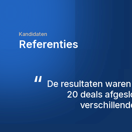
Kandidaten
Referenties
“
De consultants v
overweging genome
mensen die we 
persoonlijk ben ik