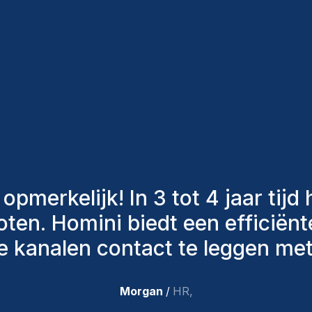
an Homini hebben altijd verschil
n om ons de juiste kandidaten
hebben aangenomen, zijn nog st
 zeer tevreden met de recente t
team.