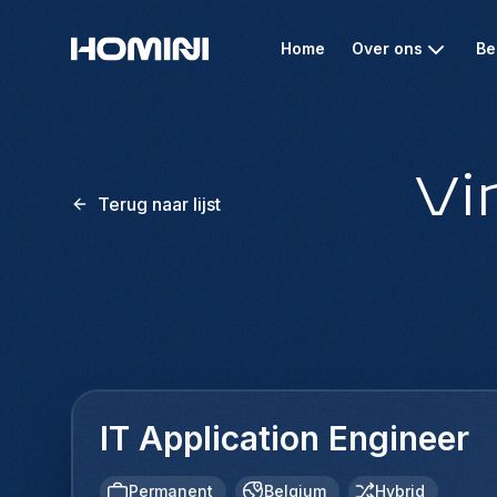
Home
Over ons
Be
Vi
Terug naar lijst
IT Application Engineer
Permanent
Belgium
Hybrid