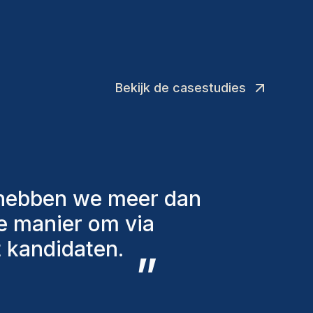
Bekijk de casestudies
lende factoren in
 aan te bieden. De
eeds bij ons en
oevoegingen aan ons