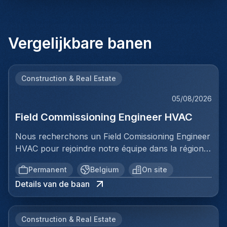
Vergelijkbare banen
Construction & Real Estate
05/08/2026
Field Commissioning Engineer HVAC
Nous recherchons un Field Comissioning Engineer
HVAC pour rejoindre notre équipe dans la région
de Bruxelles. Dans ce rôle, vous fournirez une
Permanent
Belgium
On site
assistance technique sur site lors de la mise en
Details van de baan
service et du démarrage des installations HVAC
pour nos clients. Vous serez responsable de
garantir que les systèmes de ventilation et
Construction & Real Estate
climatisation sont correctement installés,