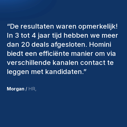
“
De consultants van Homini
hebben altijd verschillende
factoren in overweging genomen
om ons de juiste kandidaten aan te
bieden. De mensen die we hebben
aangenomen, zijn nog steeds bij
ons en persoonlijk ben ik zeer
tevreden met de recente
toevoegingen aan ons team.
”
Joakin
/
Deputy-AMLCO
,