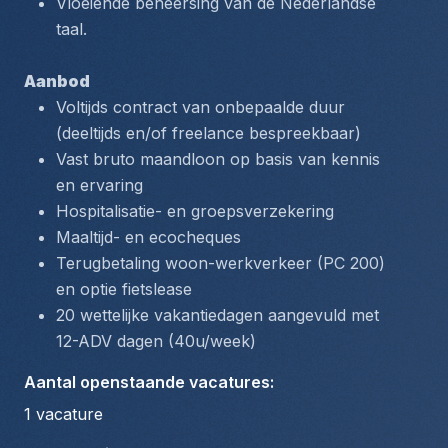
Vloeiende beheersing van de Nederlandse 
taal.
Aanbod
Voltijds contract van onbepaalde duur 
(deeltijds en/of freelance bespreekbaar)
Vast bruto maandloon op basis van kennis 
en ervaring
Hospitalisatie- en groepsverzekering
Maaltijd- en ecocheques
Terugbetaling woon-werkverkeer (PC 200) 
en optie fietslease
20 wettelijke vakantiedagen aangevuld met 
12-ADV dagen (40u/week)
Aantal openstaande vacatures
:
1
vacature