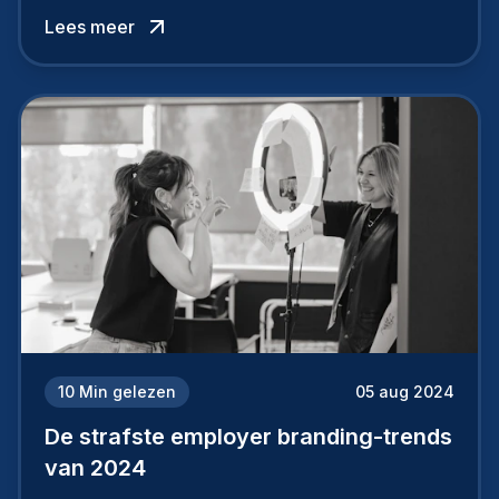
werkgever uit te bouwen. Maar zoiets doe je
Lees meer
niet van vandaag op morgen. Hoe pak je dat
aan, starten met employer branding?
10
Min gelezen
05 aug 2024
De strafste employer branding-trends
van 2024