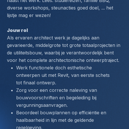
naast het werk. Lees: studiereizen, familie BBQ, 
diverse workshops, steunacties goed doel, ... het 
lijstje mag er wezen!
Jouw rol
Als ervaren architect werk je dagelijks aan 
gevarieerde, middelgrote tot grote totaalprojecten in 
de utiliteitsbouw, waarbij je verantwoordelijk bent 
voor het complete architectonische ontwerptraject.
Werk functionele doch esthetische 
ontwerpen uit met Revit, van eerste schets 
tot finaal ontwerp.
Zorg voor een correcte naleving van 
bouwvoorschriften en begeleiding bij 
vergunningsaanvragen.
Beoordeel bouwplannen op efficiëntie en 
haalbaarheid in lijn met de geldende 
regelgeving.