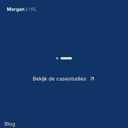
ons en persoonlijk ben ik zeer
tevreden met de recente
toevoegingen aan ons team.
”
Joakin
/
Deputy-AMLCO
,
Bekijk de casestudies
Blog