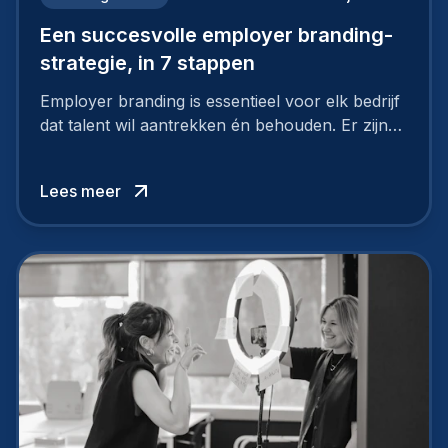
Een succesvolle employer branding-
strategie, in 7 stappen
Employer branding is essentieel voor elk bedrijf
dat talent wil aantrekken én behouden. Er zijn
tal van goede redenen om een sterk merk als
werkgever uit te bouwen. Maar zoiets doe je
Lees meer
niet van vandaag op morgen. Hoe pak je dat
aan, starten met employer branding?