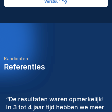
Verstuur
Kandidaten
Referenties
“
De consultants van Homini
hebben altijd verschillende