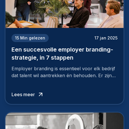
15
Min gelezen
17 jan 2025
Een succesvolle employer branding-
strategie, in 7 stappen
Employer branding is essentieel voor elk bedrijf
dat talent wil aantrekken én behouden. Er zijn
tal van goede redenen om een sterk merk als
werkgever uit te bouwen. Maar zoiets doe je
Lees meer
niet van vandaag op morgen. Hoe pak je dat
aan, starten met employer branding?