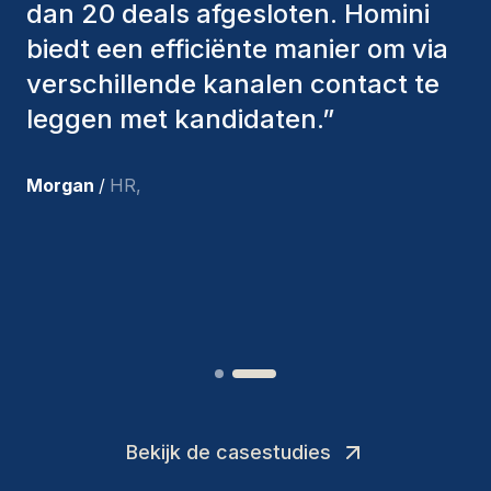
factoren in overweging genomen
om ons de juiste kandidaten aan te
bieden. De mensen die we hebben
aangenomen, zijn nog steeds bij
ons en persoonlijk ben ik zeer
tevreden met de recente
toevoegingen aan ons team.
”
Joakin
/
Deputy-AMLCO
,
Bekijk de casestudies