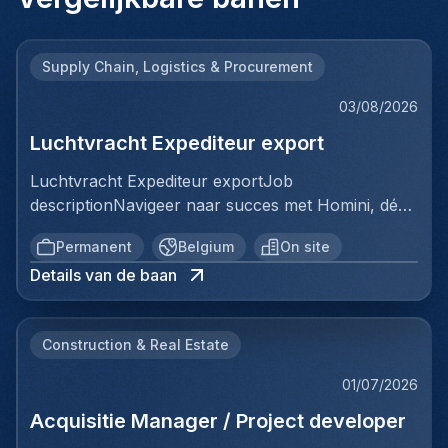
Supply Chain, Logistics & Procurement
03/08/2026
Luchtvracht Expediteur export
Luchtvracht Expediteur exportJob
descriptionNavigeer naar succes met Homini, dé
brug tussen talent en uitmuntende opportuniteiten
Permanent
Belgium
On site
binnen de arbeidsmarkt. Als voorloper in
Details van de baan
wervingsdiensten, matchen we toptalent met
topbedrijven in diverse sectoren. Met onze
expertise en toewijding streven we naar duurzame
Construction & Real Estate
relaties en succesvolle plaatsingen. Bij Homini staat
elk individu centraal; we vinden de perfecte match,
01/07/2026
keer op keer.Voor ons team logistiek & distributie
Acquisitie Manager / Project developer
zoeken we: Luchtvracht Expediteur export Jouw
verantwoordelijkheden:In deze administratieve