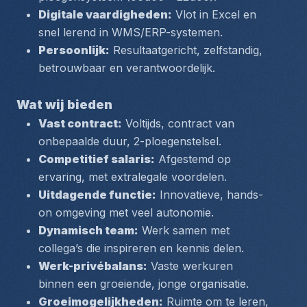
Digitale vaardigheden:
 Vlot in Excel en 
snel lerend in WMS/ERP-systemen.
Persoonlijk:
 Resultaatgericht, zelfstandig, 
betrouwbaar en verantwoordelijk.
Wat wij bieden
Vast contract:
 Voltijds, contract van 
onbepaalde duur, 2-ploegenstelsel.
Competitief salaris:
 Afgestemd op 
ervaring, met extralegale voordelen.
Uitdagende functie:
 Innovatieve, hands-
on omgeving met veel autonomie.
Dynamisch team:
 Werk samen met 
collega’s die inspireren en kennis delen.
Werk-privébalans:
 Vaste werkuren 
binnen een groeiende, jonge organisatie.
Groeimogelijkheden:
 Ruimte om te leren, 