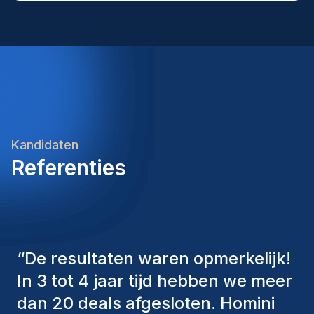
jouw expertise binnen douane in te zetten bij een
BrucargoEen internationale werkomgeving binnen
internationale logistieke speler? Solliciteer vandaag
de luchtvrachtsectorInterne opleidingen en
nog en ontdek welke opportuniteiten deze functie
begeleidingEen aantrekkelijk salarispakket
jou te bieden heeft.Heb je nog vragen over deze
aangevuld met extralegale voordelenEen
vacature? Neem gerust contact op met één van
afwisselende administratieve functie met veel
onze consultants. We bekijken graag samen jouw
internationale contacten
ambities en begeleiden je met plezier naar jouw
volgende carrièrestap.Homini – We recruit. You
grow.
Kandidaten
Referenties
“
De consultants van Homini
hebben altijd verschillende
factoren in overweging genomen