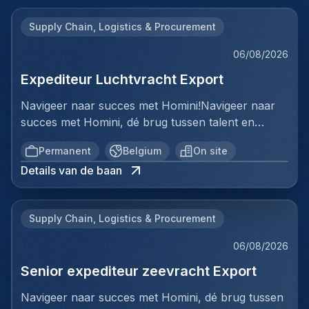
Supply Chain, Logistics & Procurement
06/08/2026
Expediteur Luchtvracht Export
Navigeer naar succes met Homini!Navigeer naar
succes met Homini, dé brug tussen talent en
uitmuntende opportuniteiten binnen de
Permanent
Belgium
On site
arbeidsmarkt. Als voorloper in wervingsdiensten,
Details van de baan
matchen we toptalent met topbedrijven in diverse
sectoren. Met onze expertise en toewijding streven
we naar duurzame relaties en succesvolle
Supply Chain, Logistics & Procurement
plaatsingen. Bij Homini staat elk individu centraal;
we vinden de perfecte match, keer op keer.Voor
06/08/2026
ons team Logistiek & Distributie zoeken we een
Senior expediteur zeevracht Export
Expediteur Luchtvracht Export voor een
internationale logistieke speler in Antwerpen.Ben jij
Navigeer naar succes met Homini, dé brug tussen
een geboren organisator met een passie voor