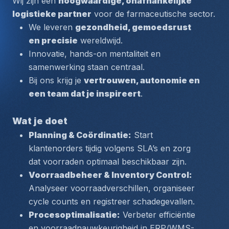
Wij zijn een 
hoogwaardige, onafhankelijke 
logistieke partner
 voor de farmaceutische sector.
We leveren 
gezondheid, gemoedsrust 
en precisie
 wereldwijd.
Innovatie, hands-on mentaliteit en 
samenwerking staan centraal.
Bij ons krijg je 
vertrouwen, autonomie en 
een team dat je inspireert
.
Wat je doet
Planning & Coördinatie:
 Start 
klantenorders tijdig volgens SLA’s en zorg 
dat voorraden optimaal beschikbaar zijn.
Voorraadbeheer & Inventory Control:
Analyseer voorraadverschillen, organiseer 
cycle counts en registreer schadegevallen.
Procesoptimalisatie:
 Verbeter efficiëntie 
en voorraadnauwkeurigheid in ERP/WMS-