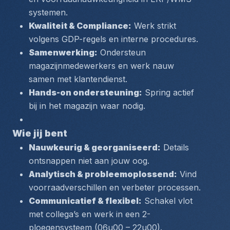
systemen.
Kwaliteit & Compliance:
 Werk strikt 
volgens GDP-regels en interne procedures.
Samenwerking:
 Ondersteun 
magazijnmedewerkers en werk nauw 
samen met klantendienst.
Hands-on ondersteuning:
 Spring actief 
bij in het magazijn waar nodig.
Wie jij bent
Nauwkeurig & georganiseerd:
 Details 
ontsnappen niet aan jouw oog.
Analytisch & probleemoplossend:
 Vind 
voorraadverschillen en verbeter processen.
Communicatief & flexibel:
 Schakel vlot 
met collega’s en werk in een 2-
ploegensysteem (06u00 – 22u00).