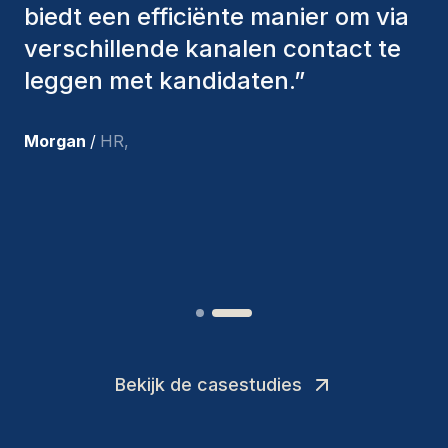
om ons de juiste kandidaten aan te
bieden. De mensen die we hebben
aangenomen, zijn nog steeds bij
ons en persoonlijk ben ik zeer
tevreden met de recente
toevoegingen aan ons team.
”
Joakin
/
Deputy-AMLCO
,
Bekijk de casestudies