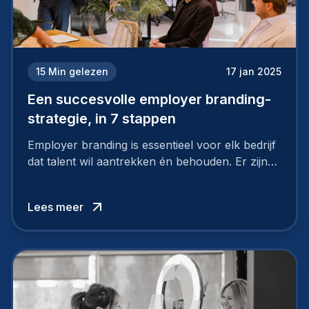
15
Min gelezen
17 jan 2025
Een succesvolle employer branding-
strategie, in 7 stappen
Employer branding is essentieel voor elk bedrijf
dat talent wil aantrekken én behouden. Er zijn
tal van goede redenen om een sterk merk als
werkgever uit te bouwen. Maar zoiets doe je
Lees meer
niet van vandaag op morgen. Hoe pak je dat
aan, starten met employer branding?