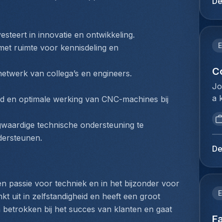
De
be
ge
va
Re
ve
et
vesteert in innovatie en ontwikkeling.
id
la
E
et ruimte voor kennisdeling en 
ka
de
on
pl
C
netwerk van collega’s en engineers.
pr
li
Jo
st
mo
a 
 en optimale werking van CNC-machines bij 
pe
fo
op
we
pr
po
wo
waardige technische ondersteuning te 
qu
ma
ex
dersteunen.
te
un
(e
De
ré
ob
bo
ré
an
be
pe
an
pr
n passie voor techniek en in het bijzonder voor 
d'
cl
E
co
 uit in zelfstandigheid en heeft een groot 
zé
ma
me
ch betrokken bij het succes van klanten en gaat 
de
an
Fa
bu