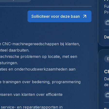
Fu
Pr
Solliciteer voor deze baan
va
ve
ve
st
De
be
an CNC-machinegereedschappen bij klanten, 
kl
teel daarbuiten.
ve
echnische problemen op locatie, met een 
va
E
sturingen.
pr
braties en onderhoudswerkzaamheden aan 
on
Ch
of
De
e trainingen over bediening, programmering 
le
de
on
dé
we
seren van klanten over efficiënte 
pr
op
se
vo
ervice- en reparatierapporten in 
de