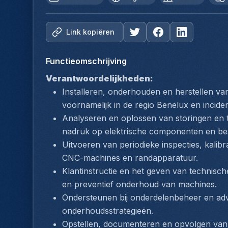
Link kopiëren
Functieomschrijving
Verantwoordelijkheden:
Installeren, onderhouden en herstellen v
voornamelijk in de regio Benelux en inciden
Analyseren en oplossen van storingen en t
nadruk op elektrische componenten en be
Uitvoeren van periodieke inspecties, kali
CNC-machines en randapparatuur.
Klantinstructie en het geven van technisch
en preventief onderhoud van machines.
Ondersteunen bij onderdelenbeheer en advi
onderhoudsstrategieën.
Opstellen, documenteren en opvolgen van s