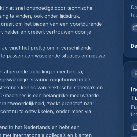
im
pr
be
De
kt niet snel ontmoedigd door technische 
cu
al
Fr
fa
Ex
sing te vinden, ook onder tijdsdruk.
Un
te
ba
ge
ce draait om het bieden van een voortdurende 
re
we
as
da
 helder en creëert vertrouwen door je 
ro
pr
ba
de
te
we
l'
vo
De
:
 Je vindt het prettig om in verschillende 
HV
co
Ce
fo
an
te passen aan wisselende situaties en nieuwe 
le
un
pr
Re
en
co
pr
co
je
n afgeronde opleiding in mechanica, 
in
E
cl
ma
ob
elijkwaardige ervaring opgebouwd in de 
co
bu
re
ka
tstekende kennis van elektrische schema’s en 
av
In
ri
an
zo
le
C-machines is een belangrijke meerwaarde.
(e
T
ac
ma
de
rantwoordelijkheid, zoekt proactief naar 
le
an
Fu
he
Pr
:M
continu te ontwikkelen, onder meer via 
co
In
ov
as
ca
ma
tu
pr
d'
ha
end in het Nederlands en hebt een 
ac
ro
en
l'
me
 met internationale collega’s en klanten 
cl
op