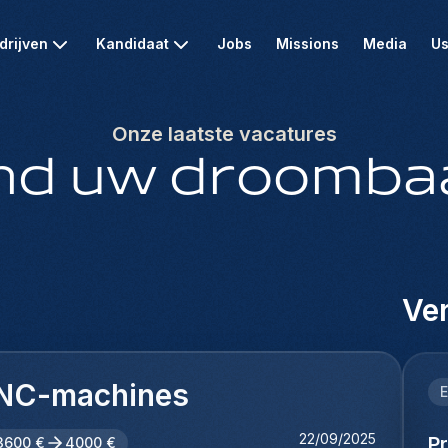
drijven
Kandidaat
Jobs
Missions
Media
Us
Onze laatste vacatures
nd uw droomba
Ver
 CNC-machines
E
22/09/2025
P
3600 €
4000 €