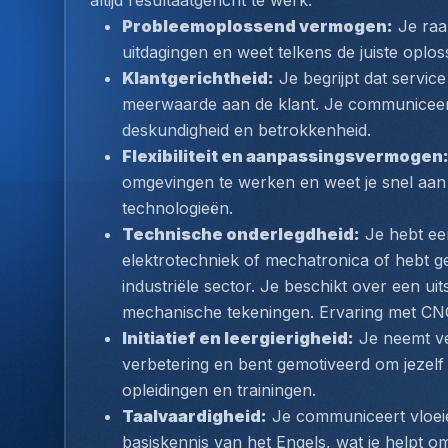
altijd resultaatgericht te werk.
Probleemoplossend vermogen:
 Je raa
uitdagingen en weet telkens de juiste oplos
Klantgerichtheid:
 Je begrijpt dat servi
meerwaarde aan de klant. Je communiceert
deskundigheid en betrokkenheid.
Flexibiliteit en aanpassingsvermogen
omgevingen te werken en weet je snel aan 
technologieën.
Technische onderlegdheid:
 Je hebt ee
elektrotechniek of mechatronica of hebt g
industriële sector. Je beschikt over een ui
mechanische tekeningen. Ervaring met CN
Initiatief en leergierigheid:
 Je neemt ve
verbetering en bent gemotiveerd om jezelf 
opleidingen en trainingen.
Taalvaardigheid:
 Je communiceert vloei
basiskennis van het Engels, wat je helpt om