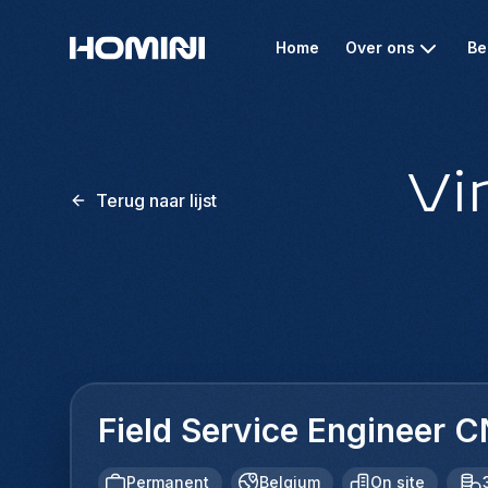
Home
Over ons
Be
Vi
Terug naar lijst
Field Service Engineer
Permanent
Belgium
On site