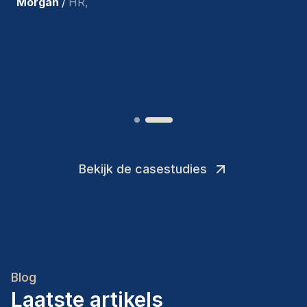
tevreden met de recente
toevoegingen aan ons team.
”
Joakin
/
Deputy-AMLCO
,
Bekijk de casestudies
Blog
Laatste artikels