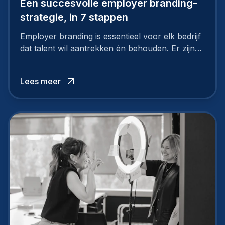
Een succesvolle employer branding-
strategie, in 7 stappen
Employer branding is essentieel voor elk bedrijf
dat talent wil aantrekken én behouden. Er zijn
tal van goede redenen om een sterk merk als
werkgever uit te bouwen. Maar zoiets doe je
Lees meer
niet van vandaag op morgen. Hoe pak je dat
aan, starten met employer branding?