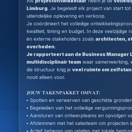
Als 
projectontwikkelaar
 neem je de 
volledi
Limburg
. Je begeleidt elk project van start tot 
uiteindelijke oplevering en verkoop.
Je coördineert het volledige ontwikkelingsproce
kwaliteit, timing en budget. In deze veelzijdige 
én externe stakeholders zoals 
architecten, s
overheden
.
Je rapporteert aan de Business Manager 
multidisciplinair team
 waar samenwerking, e
die structuur krijg je 
veel ruimte om zelfsta
nooit alleen voor.
𝐉𝐎𝐔𝐖 𝐓𝐀𝐊𝐄𝐍𝐏𝐀𝐊𝐊𝐄𝐓 𝐎𝐌𝐕𝐀𝐓:
▪️ Spotten en verwerven van geschikte gronden
▪️ Begeleiden van het volledige vergunningspr
▪️ Aansturen van ontwerpteams en opvolgen va
▪️ Afstemmen met het salesteam om projecten 
▪️ Actief beheren van relaties met lokale best