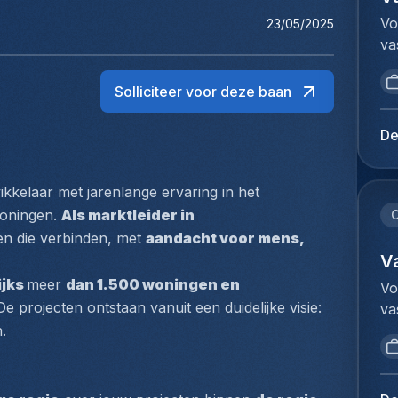
Vo
23/05/2025
va
Co
de
Solliciteer voor deze baan
in
in
De
kl
ve
kelaar met jarenlange ervaring in het 
aa
vo
oningen. 
Als marktleider in 
C
he
n die verbinden, met 
aandacht voor mens, 
co
V
do
ijks 
meer 
dan 1.500 woningen en 
Vo
af
 De projecten ontstaan vanuit een duidelijke visie: 
va
aa
Co
.
de
de
va
in
be
in