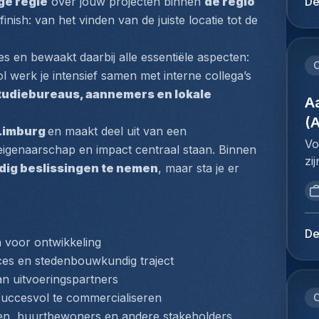
De
ge regie
 over jouw projecten binnen 
de regio 
he
kl
finish: van het vinden van de juiste locatie tot de 
de
ve
do
aa
s en bewaakt daarbij alle essentiële aspecten: 
Br
vo
C
ba
rol werk je intensief samen met interne collega’s 
he
on
tudiebureaus, aannemers en lokale 
co
A
in
do
(
ni
Limburg 
en maakt deel uit van een 
af
co
Vo
igenaarschap en impact centraal staan. Binnen 
aa
ve
zi
de
ndig beslissingen te nemen
, maar sta je er 
re
de
va
in
vo
be
ev
me
he
fl
on
De
de
 voor ontwikkeling
aa
ui
do
oces en stedenbouwkundig traject
kl
ve
Br
n uitvoeringspartners
he
aa
ba
(I
on
succesvol te commercialiseren
C
on
tr
vo
uren, buurtbewoners en andere stakeholders