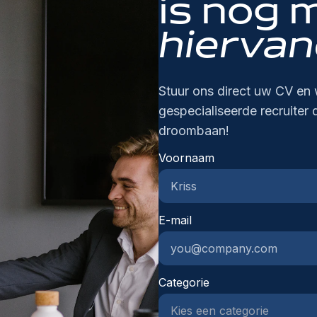
is nog 
ex
le
do
:D
hiervan
on
cl
ov
d'
en
pr
on
Stuur ons direct uw CV en 
HV
vo
gespecialiseerde recruiter 
th
de
droombaan!
no
in
co
ma
Voornaam
bu
bi
pr
in
et
de
ré
E-mail
ne
én
on
d'
va
co
va
Categorie
fi
in