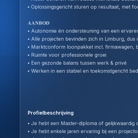
▪️ Oplossingsgericht sturen op resultaat, met f
𝐀𝐀𝐍𝐁𝐎𝐃
▪️ Autonomie én ondersteuning van een ervare
▪️ Alle projecten bevinden zich in Limburg, du
▪️ Marktconform loonpakket incl. firmawagen, 
▪️ Ruimte voor professionele groei
▪️ Een gezonde balans tussen werk & privé
▪️ Werken in een stabiel en toekomstgericht bedr
Profielbeschrijving
▪️ Je hebt een Master-diploma of gelijkwaardig 
▪️ Je hebt enkele jaren ervaring bij een projec