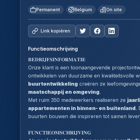
Permanent
Belgium
On site
Link kopiëren
Functieomschrijving
𝐁𝐄𝐃𝐑𝐈𝐉𝐅𝐒𝐈𝐍𝐅𝐎𝐑𝐌𝐀𝐓𝐈𝐄
Onze klant is een toonaangevende projectontwik
ontwikkelen van duurzame en kwaliteitsvolle w
buurtontwikkeling
 creëren ze leefomgevinge
maatschappij en omgeving
.
Met ruim 350 medewerkers realiseren ze 
jaarl
appartementen in binnen- en buitenland
.
buurten bouwen die inspireren tot samen leven
𝐅𝐔𝐍𝐂𝐓𝐈𝐄𝐎𝐌𝐒𝐂𝐇𝐑𝐈𝐉𝐕𝐈𝐍𝐆