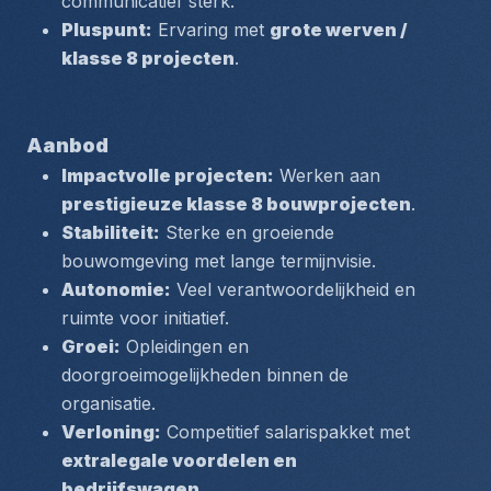
communicatief sterk.
Pluspunt:
 Ervaring met 
grote werven / 
klasse 8 projecten
.
Aanbod
Impactvolle projecten:
 Werken aan 
prestigieuze klasse 8 bouwprojecten
.
Stabiliteit:
 Sterke en groeiende 
bouwomgeving met lange termijnvisie.
Autonomie:
 Veel verantwoordelijkheid en 
ruimte voor initiatief.
Groei:
 Opleidingen en 
doorgroeimogelijkheden binnen de 
organisatie.
Verloning:
 Competitief salarispakket met 
extralegale voordelen en 
bedrijfswagen
.