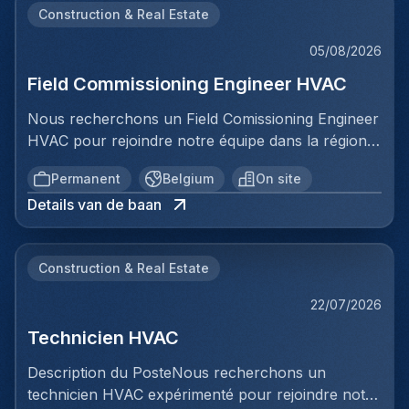
Construction & Real Estate
05/08/2026
Field Commissioning Engineer HVAC
Nous recherchons un Field Comissioning Engineer
HVAC pour rejoindre notre équipe dans la région
de Bruxelles. Dans ce rôle, vous fournirez une
Permanent
Belgium
On site
assistance technique sur site lors de la mise en
Details van de baan
service et du démarrage des installations HVAC
pour nos clients. Vous serez responsable de
garantir que les systèmes de ventilation et
Construction & Real Estate
climatisation sont correctement installés,
configurés et testés conformément aux
22/07/2026
spécifications et aux normes prescrites. Votre
Technicien HVAC
travail impliquera une collaboration directe avec
les équipes d'installation, la vérification des
Description du PosteNous recherchons un
systèmes, le dépannage et la documentation de
technicien HVAC expérimenté pour rejoindre notre
toutes les activités de mise en service. Ce poste