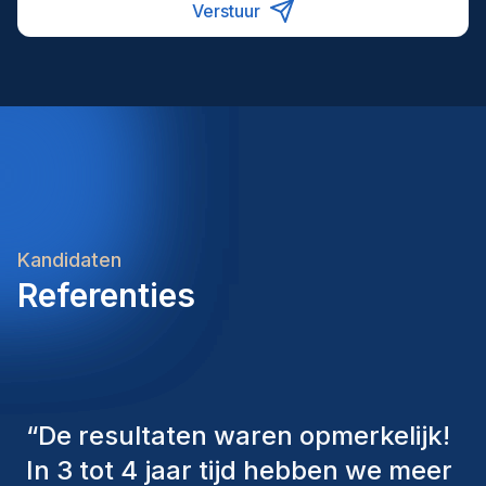
Verstuur
Kandidaten
Referenties
“
De consultants van Homini
hebben altijd verschillende