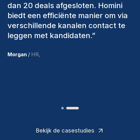
factoren in overweging genomen
om ons de juiste kandidaten aan te
bieden. De mensen die we hebben
aangenomen, zijn nog steeds bij
ons en persoonlijk ben ik zeer
tevreden met de recente
toevoegingen aan ons team.
”
Joakin
/
Deputy-AMLCO
,
Bekijk de casestudies