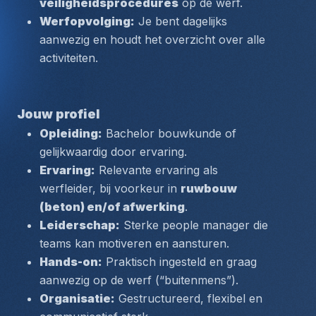
veiligheidsprocedures
 op de werf.
Werfopvolging:
 Je bent dagelijks 
aanwezig en houdt het overzicht over alle 
activiteiten.
Jouw profiel
Opleiding:
 Bachelor bouwkunde of 
gelijkwaardig door ervaring.
Ervaring:
 Relevante ervaring als 
werfleider, bij voorkeur in 
ruwbouw 
(beton) en/of afwerking
.
Leiderschap:
 Sterke people manager die 
teams kan motiveren en aansturen.
Hands-on:
 Praktisch ingesteld en graag 
aanwezig op de werf (“buitenmens”).
Organisatie:
 Gestructureerd, flexibel en 