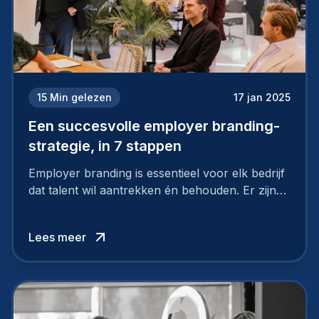
15
Min gelezen
17 jan 2025
Een succesvolle employer branding-
strategie, in 7 stappen
Employer branding is essentieel voor elk bedrijf
dat talent wil aantrekken én behouden. Er zijn
tal van goede redenen om een sterk merk als
werkgever uit te bouwen. Maar zoiets doe je
Lees meer
niet van vandaag op morgen. Hoe pak je dat
aan, starten met employer branding?