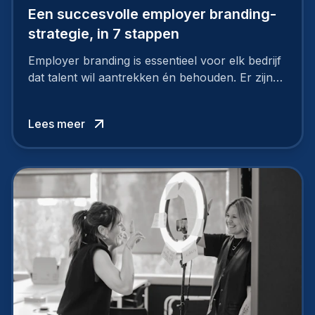
Een succesvolle employer branding-
strategie, in 7 stappen
Employer branding is essentieel voor elk bedrijf
dat talent wil aantrekken én behouden. Er zijn
tal van goede redenen om een sterk merk als
werkgever uit te bouwen. Maar zoiets doe je
Lees meer
niet van vandaag op morgen. Hoe pak je dat
aan, starten met employer branding?