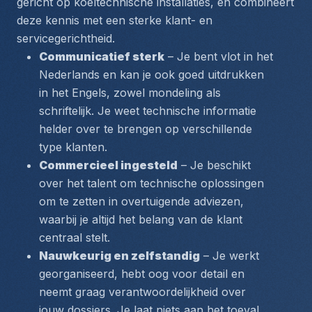
gericht op koeltechnische installaties, en combineert 
deze kennis met een sterke klant- en 
servicegerichtheid.
Communicatief sterk
 – Je bent vlot in het 
Nederlands en kan je ook goed uitdrukken 
in het Engels, zowel mondeling als 
schriftelijk. Je weet technische informatie 
helder over te brengen op verschillende 
type klanten.
Commercieel ingesteld
 – Je beschikt 
over het talent om technische oplossingen 
om te zetten in overtuigende adviezen, 
waarbij je altijd het belang van de klant 
centraal stelt.
Nauwkeurig en zelfstandig
 – Je werkt 
georganiseerd, hebt oog voor detail en 
neemt graag verantwoordelijkheid over 
jouw dossiers. Je laat niets aan het toeval 