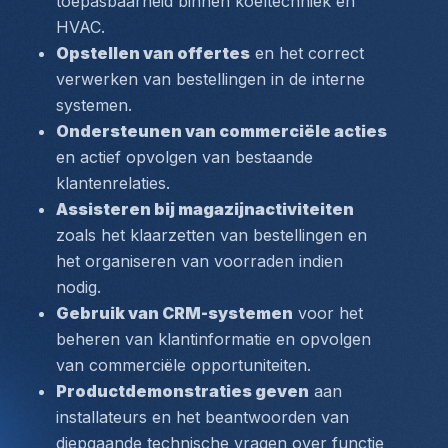
toepasbaarheid binnen koeltechniek en 
HVAC.
Opstellen van offertes
 en het correct 
verwerken van bestellingen in de interne 
systemen.
Ondersteunen van commerciële acties
en actief opvolgen van bestaande 
klantenrelaties.
Assisteren bij magazijnactiviteiten
zoals het klaarzetten van bestellingen en 
het organiseren van voorraden indien 
nodig.
Gebruik van CRM-systemen
 voor het 
beheren van klantinformatie en opvolgen 
van commerciële opportuniteiten.
Productdemonstraties geven
 aan 
installateurs en het beantwoorden van 
diepgaande technische vragen over functie 