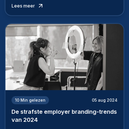
werkgever uit te bouwen. Maar zoiets doe je
Lees meer
niet van vandaag op morgen. Hoe pak je dat
aan, starten met employer branding?
10
Min gelezen
05 aug 2024
De strafste employer branding-trends
van 2024