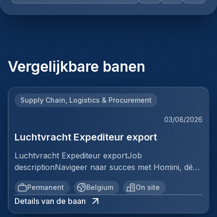
Vergelijkbare banen
Supply Chain, Logistics & Procurement
03/08/2026
Luchtvracht Expediteur export
Luchtvracht Expediteur exportJob
descriptionNavigeer naar succes met Homini, dé
brug tussen talent en uitmuntende opportuniteiten
Permanent
Belgium
On site
binnen de arbeidsmarkt. Als voorloper in
Details van de baan
wervingsdiensten, matchen we toptalent met
topbedrijven in diverse sectoren. Met onze