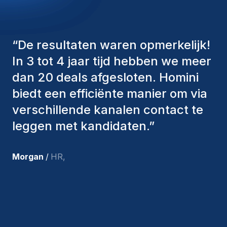
“
De consultants van Homini
hebben altijd verschillende
factoren in overweging genomen
om ons de juiste kandidaten aan te
bieden. De mensen die we hebben
aangenomen, zijn nog steeds bij
ons en persoonlijk ben ik zeer
tevreden met de recente
toevoegingen aan ons team.
”
Joakin
/
Deputy-AMLCO
,