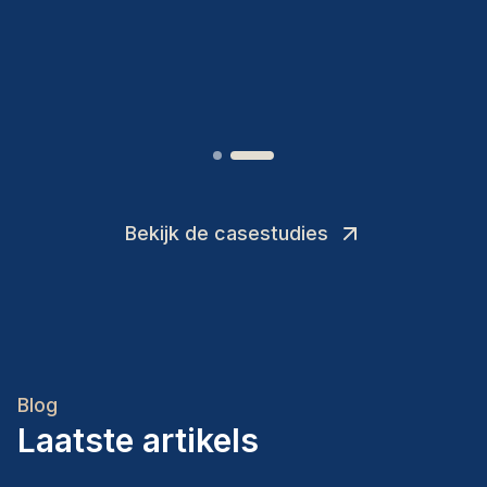
toevoegingen aan ons team.
”
Joakin
/
Deputy-AMLCO
,
Bekijk de casestudies
Blog
Laatste artikels