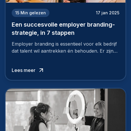
15
Min gelezen
17 jan 2025
Een succesvolle employer branding-
strategie, in 7 stappen
Employer branding is essentieel voor elk bedrijf
dat talent wil aantrekken én behouden. Er zijn
tal van goede redenen om een sterk merk als
werkgever uit te bouwen. Maar zoiets doe je
Lees meer
niet van vandaag op morgen. Hoe pak je dat
aan, starten met employer branding?