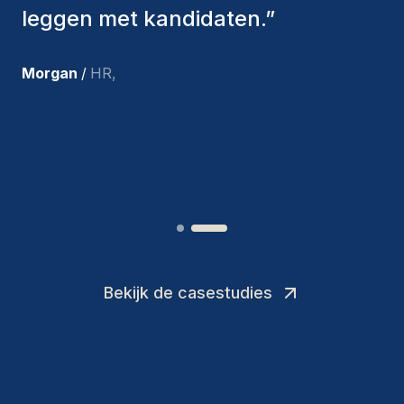
aangenomen, zijn nog steeds bij
ons en persoonlijk ben ik zeer
tevreden met de recente
toevoegingen aan ons team.
”
Joakin
/
Deputy-AMLCO
,
Bekijk de casestudies