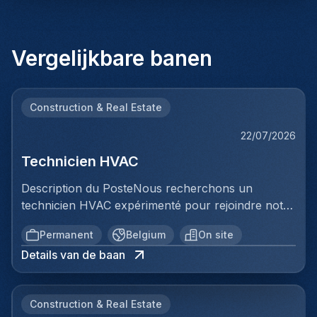
Vergelijkbare banen
Construction & Real Estate
22/07/2026
Technicien HVAC
Description du PosteNous recherchons un
technicien HVAC expérimenté pour rejoindre notre
équipe en milieu hospitalier. Vous serez
Permanent
Belgium
On site
responsable de l'installation, de la maintenance et
Details van de baan
de la réparation des systèmes de chauffage,
ventilation et climatisation dans un environnement
médical exigeant. Votre rôle consiste à assurer le
Construction & Real Estate
fonctionnement optimal des systèmes HVAC pour