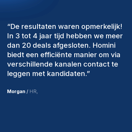
“
De consultants van Homini
hebben altijd verschillende
factoren in overweging genomen
om ons de juiste kandidaten aan te
bieden. De mensen die we hebben
aangenomen, zijn nog steeds bij
ons en persoonlijk ben ik zeer
tevreden met de recente
toevoegingen aan ons team.
”
Joakin
/
Deputy-AMLCO
,