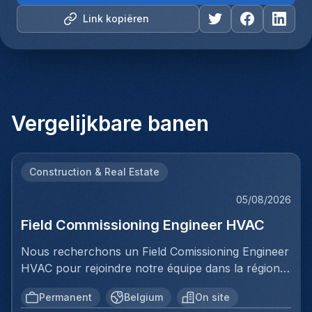
Link kopiëren
Vergelijkbare banen
Construction & Real Estate
05/08/2026
Field Commissioning Engineer HVAC
Nous recherchons un Field Comissioning Engineer
HVAC pour rejoindre notre équipe dans la région
de Bruxelles. Dans ce rôle, vous fournirez une
Permanent
Belgium
On site
assistance technique sur site lors de la mise en