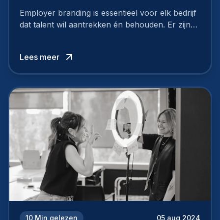
Employer branding is essentieel voor elk bedrijf
dat talent wil aantrekken én behouden. Er zijn
tal van goede redenen om een sterk merk als
werkgever uit te bouwen. Maar zoiets doe je
Lees meer
niet van vandaag op morgen. Hoe pak je dat
aan, starten met employer branding?
10
Min gelezen
05 aug 2024