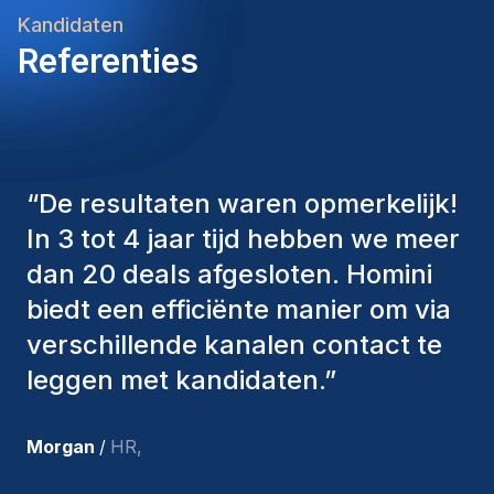
Kandidaten
Referenties
“
De consultants van Homini
hebben altijd verschillende
factoren in overweging genomen
om ons de juiste kandidaten aan te
bieden. De mensen die we hebben
aangenomen, zijn nog steeds bij
ons en persoonlijk ben ik zeer
tevreden met de recente
toevoegingen aan ons team.
”