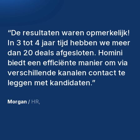
“
De consultants van Homini
hebben altijd verschillende
factoren in overweging genomen
om ons de juiste kandidaten aan te
bieden. De mensen die we hebben
aangenomen, zijn nog steeds bij
ons en persoonlijk ben ik zeer
tevreden met de recente
toevoegingen aan ons team.
”
Joakin
/
Deputy-AMLCO
,