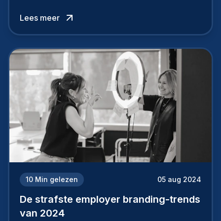
werkgever uit te bouwen. Maar zoiets doe je
Lees meer
niet van vandaag op morgen. Hoe pak je dat
aan, starten met employer branding?
10
Min gelezen
05 aug 2024
De strafste employer branding-trends
van 2024