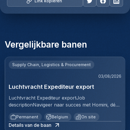
Link kopiëren
Vergelijkbare banen
Supply Chain, Logistics & Procurement
03/08/2026
Luchtvracht Expediteur export
Luchtvracht Expediteur exportJob
descriptionNavigeer naar succes met Homini, dé
brug tussen talent en uitmuntende opportuniteiten
Permanent
Belgium
On site
binnen de arbeidsmarkt. Als voorloper in
Details van de baan
wervingsdiensten, matchen we toptalent met