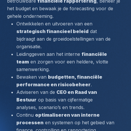
betrouwbare 
financiële rapportering
, beheer je 
het budget en bewaak je de forecasting voor de 
gehele onderneming.
Ontwikkelen en uitvoeren van een 
strategisch financieel beleid
 dat 
bijdraagt aan de groeidoelstellingen van de 
organisatie.
Leidinggeven aan het interne 
financiële 
team
 en zorgen voor een heldere, vlotte 
samenwerking.
Bewaken van 
budgetten, financiële 
performance en risicobeheer
.
Adviseren van de 
CEO en Raad van 
Bestuur
 op basis van cijfermatige 
analyses, scenario’s en trends.
Continu 
optimaliseren van interne 
processen
 en systemen op het gebied van 
finance, controlling en rapportering.