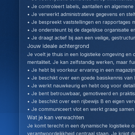
• Je controleert labels, aantallen en algemene
• Je verwerkt administratieve gegevens en ste
• Je bespreekt vaststellingen en rapportages 
• Je ondersteunt bij de dagelijkse organisatie e
• Je draagt actief bij aan een veilige, gestruc
Jouw ideale achtergrond
Je voelt je thuis in een logistieke omgeving e
mentaliteit. Je kan zelfstandig werken, maar f
• Je hebt bij voorkeur ervaring in een magazijn-
• Je beschikt over een goede basiskennis van 
• Je werkt nauwkeurig en hebt oog voor detail
• Je bent betrouwbaar, gemotiveerd en praktis
• Je beschikt over een rijbewijs B en eigen ver
• Je communiceert vlot en werkt graag samen 
Wat je kan verwachten
Je komt terecht in een dynamische logistieke
verantwoordelijkheid centraal staan. Je krijgt d