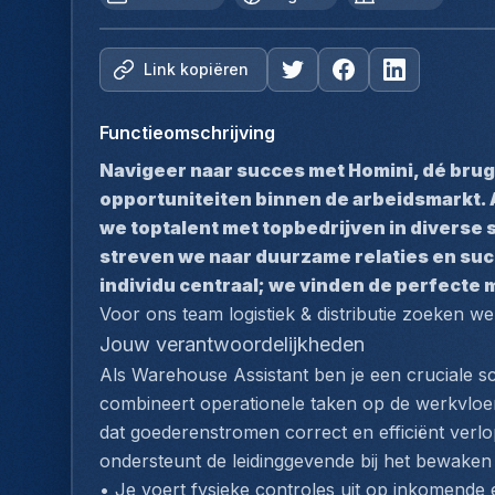
Link kopiëren
Functieomschrijving
Navigeer naar succes met Homini, dé brug
opportuniteiten binnen de arbeidsmarkt. 
we toptalent met topbedrijven in diverse 
streven we naar duurzame relaties en succe
individu centraal; we vinden de perfecte 
Voor ons team logistiek & distributie zoeken we
Jouw verantwoordelijkheden
Als Warehouse Assistant ben je een cruciale sc
combineert operationele taken op de werkvloer
dat goederenstromen correct en efficiënt verl
ondersteunt de leidinggevende bij het bewaken v
• Je voert fysieke controles uit op inkomende