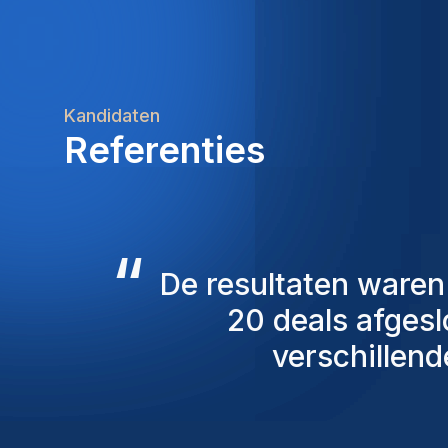
Kandidaten
Referenties
“
De consultants v
overweging genome
mensen die we 
persoonlijk ben ik