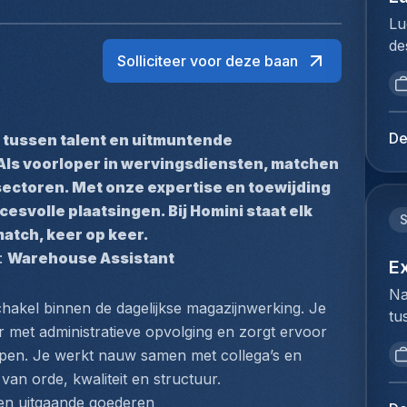
Lu
de
Solliciteer voor deze baan
br
op
vo
to
De
 tussen talent en uitmuntende 
Me
Als voorloper in wervingsdiensten, matchen 
du
sectoren. Met onze expertise en toewijding 
Ho
svolle plaatsingen. Bij Homini staat elk 
pe
match, keer op keer.
lo
: 
Warehouse Assistant
Ex
Ex
ve
Na
fu
hakel binnen de dagelijkse magazijnwerking. Je 
tu
lu
 met administratieve opvolging en zorgt ervoor 
bi
ex
open. Je werkt nauw samen met collega’s en 
we
Je
an orde, kwaliteit en structuur.
to
op
 en uitgaande goederen
ex