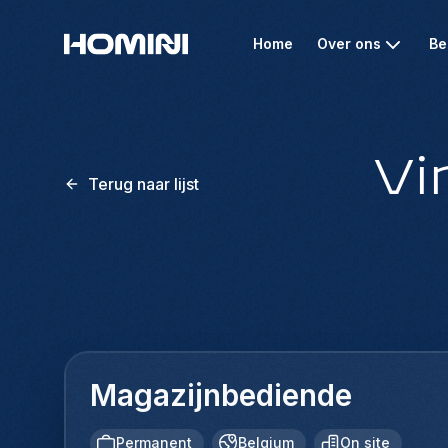
Home
Over ons
Be
Vi
Terug naar lijst
Magazijnbediende
Permanent
Belgium
On site