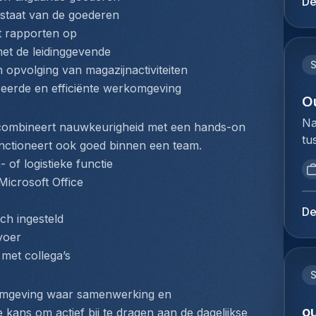
De
on
du
 staat van de goederen
de
Ho
lt rapporten op
na
pe
met de leidinggevende
dr
lo
n opvolging van magazijnactiviteiten
di
im
tureerde en efficiënte werkomgeving
lu
Ex
O
ve
ve
Na
up
n combineert nauwkeurigheid met een hands-on 
va
tu
tr
unctioneert ook goed binnen een team.
bi
bi
va
 of logistieke functie
er
we
lu
Microsoft Office
re
to
op
ee
ex
fo
De
pa
ch ingesteld
du
on
tr
voer
Ho
pr
de
met collega’s
pe
we
op
lo
S
bi
ex
Ze
 omgeving waar samenwerking en 
op
tr
co
ou
gr
e kans om actief bij te dragen aan de dagelijkse 