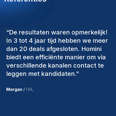
“
De consultants van Homini
hebben altijd verschillende
factoren in overweging genomen
om ons de juiste kandidaten aan te
bieden. De mensen die we hebben
aangenomen, zijn nog steeds bij
ons en persoonlijk ben ik zeer
tevreden met de recente
toevoegingen aan ons team.
”
Joakin
/
Deputy-AMLCO
,