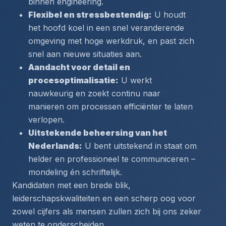
binnen engineering.
Flexibel en stressbestendig:
 U houdt 
het hoofd koel in een snel veranderende 
omgeving met hoge werkdruk, en past zich 
snel aan nieuwe situaties aan.
Aandacht voor detail en 
procesoptimalisatie:
 U werkt 
nauwkeurig en zoekt continu naar 
manieren om processen efficiënter te laten 
verlopen.
Uitstekende beheersing van het 
Nederlands:
 U bent uitstekend in staat om 
helder en professioneel te communiceren – 
mondeling én schriftelijk.
Kandidaten met een brede blik, 
leiderschapskwaliteiten en een scherp oog voor 
zowel cijfers als mensen zullen zich bij ons zeker 
weten te onderscheiden.