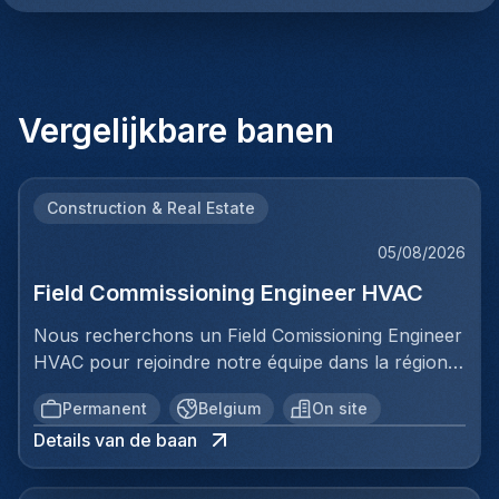
Vergelijkbare banen
Construction & Real Estate
05/08/2026
Field Commissioning Engineer HVAC
Nous recherchons un Field Comissioning Engineer
HVAC pour rejoindre notre équipe dans la région
de Bruxelles. Dans ce rôle, vous fournirez une
Permanent
Belgium
On site
assistance technique sur site lors de la mise en
Details van de baan
service et du démarrage des installations HVAC
pour nos clients. Vous serez responsable de
garantir que les systèmes de ventilation et