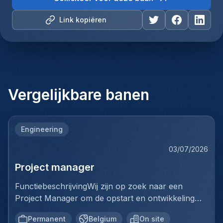
Link kopiëren
Vergelijkbare banen
Engineering
03/07/2026
Project manager
FunctiebeschrijvingWij zijn op zoek naar een
Project Manager om de opstart en ontwikkeling
van een volledig nieuwe productielijn voor
Permanent
Belgium
On site
ventilatiekanalen te leiden. Je bent