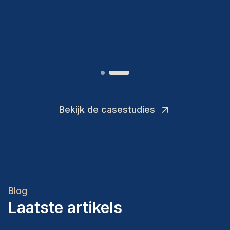
toevoegingen aan ons team.
”
Joakin
/
Deputy-AMLCO
,
Bekijk de casestudies
Blog
Laatste artikels