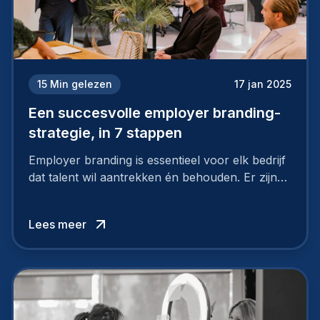
15
Min gelezen
17 jan 2025
Een succesvolle employer branding-
strategie, in 7 stappen
Employer branding is essentieel voor elk bedrijf
dat talent wil aantrekken én behouden. Er zijn
tal van goede redenen om een sterk merk als
werkgever uit te bouwen. Maar zoiets doe je
Lees meer
niet van vandaag op morgen. Hoe pak je dat
aan, starten met employer branding?