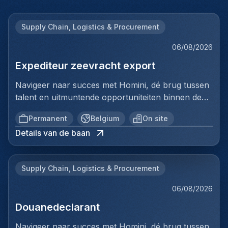
Supply Chain, Logistics & Procurement
06/08/2026
Expediteur zeevracht export
Navigeer naar succes met Homini, dé brug tussen
talent en uitmuntende opportuniteiten binnen de
arbeidsmarkt. Als voorloper in wervingsdiensten,
Permanent
Belgium
On site
matchen we toptalent met topbedrijven in diverse
Details van de baan
sectoren. Met onze expertise en toewijding streven
we naar duurzame relaties en succesvolle
plaatsingen. Bij Homini staat elk individu centraal;
Supply Chain, Logistics & Procurement
we vinden de perfecte match, keer op keer.Voor
ons team logistiek & distributie zoeken we:
06/08/2026
Expediteur zeevracht exportJouw
Douanedeclarant
verantwoordelijkheden:In deze functie ben je
verantwoordelijk voor de volledige operationele
Navigeer naar succes met Homini, dé brug tussen