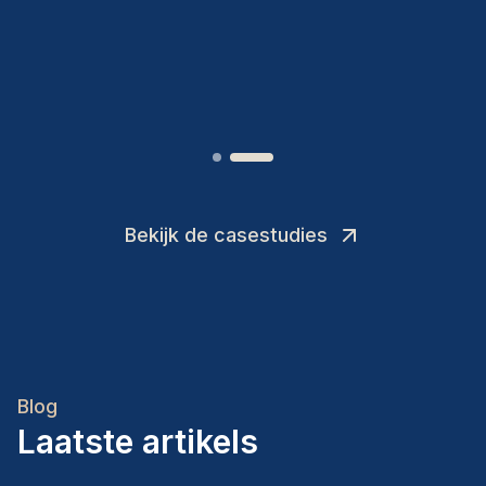
toevoegingen aan ons team.
”
Joakin
/
Deputy-AMLCO
,
Bekijk de casestudies
Blog
Laatste artikels