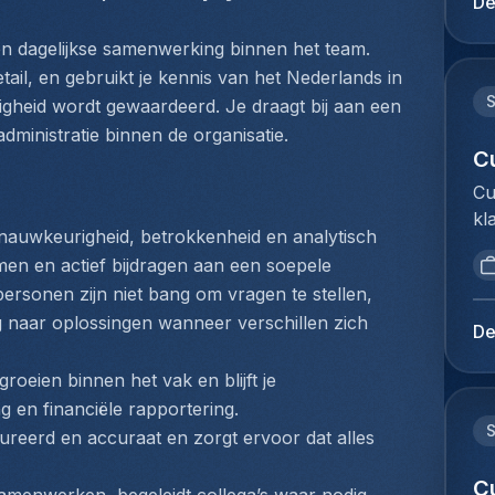
De
on
in
de
vo
en dagelijkse samenwerking binnen het team.
na
ee
il, en gebruikt je kennis van het Nederlands in 
dr
de
gheid wordt gewaardeerd. Je draagt bij aan een 
di
ve
administratie binnen de organisatie.
lu
de
C
ve
is
Cu
up
me
kl
tr
ui
nauwkeurigheid, betrokkenheid en analytisch 
We
va
ee
emen en actief bijdragen aan een soepele 
om
lu
ve
rsonen zijn niet bang om vragen te stellen, 
do
op
ni
 naar oplossingen wanneer verschillen zich 
Cu
fo
De
pr
jo
on
re
be
roeien binnen het vak en blijft je 
pr
ma
af
we
 en financiële rapportering.
te
ex
bi
tureerd en accuraat en zorgt ervoor dat alles 
vl
do
op
bu
do
C
gr