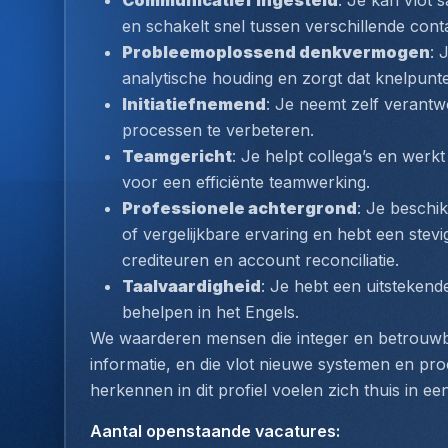
Communicatief ingesteld
: Je kan vlot 
en schakelt snel tussen verschillende cont
Probleemoplossend denkvermogen
: 
analytische houding en zorgt dat knelpunt
Initiatiefnemend
: Je neemt zelf verantwo
processen te verbeteren.
Teamgericht
: Je helpt collega’s en werk
voor een efficiënte teamwerking.
Professionele achtergrond
: Je beschik
of vergelijkbare ervaring en hebt een stevi
crediteuren en account reconciliatie.
Taalvaardigheid
: Je hebt een uitstekend
behelpen in het Engels.
We waarderen mensen die integer en betrouwba
informatie, en die vlot nieuwe systemen en pro
herkennen in dit profiel voelen zich thuis in ee
Aantal openstaande vacatures
: