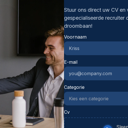
re
Stuur ons direct uw CV en 
(m
gespecialiseerde recruiter 
Pr
droombaan!
pr
pr
Voornaam
bu
ra
or
vo
E-mail
in
on
st
Categorie
ve
sa
be
ge
Cv
fle
Sleep