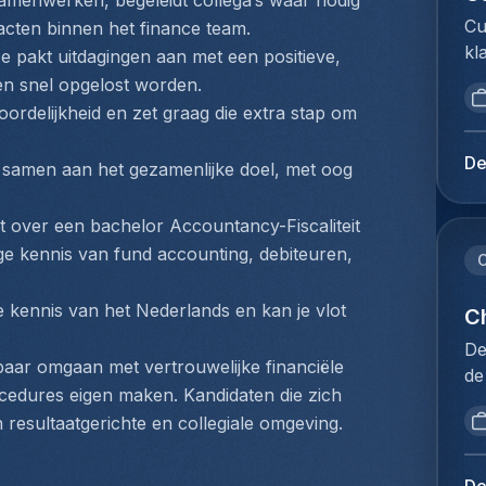
samenwerken, begeleidt collega’s waar nodig 
pr
vo
ad
Cu
acten binnen het finance team.
in
Vo
vo
kl
he
Je pakt uitdagingen aan met een positieve, 
ra
ad
We
sa
en snel opgelost worden.
fa
lo
om
ex
ordelijkheid en zet graag die extra stap om 
Zo
sc
do
do
in
vo
Cu
on
De
t samen aan het gezamenlijke doel, met oog 
va
kw
jo
ov
de
he
be
en
er
t over een bachelor Accountancy-Fiscaliteit 
tr
af
on
ex
op
ge kennis van fund accounting, debiteuren, 
ex
C
vo
be
ge
do
de
cu
lu
e kennis van het Nederlands en kan je vlot 
do
Ch
in
cl
ad
vo
ma
De
do
co
Vo
ar omgaan met vertrouwelijke financiële 
bi
de
we
En
ra
in
cedures eigen maken. Kandidaten die zich 
in
IT
fl
fa
de
n resultaatgerichte en collegiale omgeving.
da
in
pr
Zo
ne
Vo
co
pr
in
on
la
be