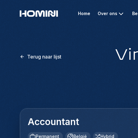
Home
Over ons
Be
Vi
Terug naar lijst
Accountant
Permanent
België
Hybrid