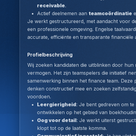
receivable
.
Actief deelnemen aan 
teamcoördinatie
 
Je werkt gestructureerd, met aandacht voor deta
een professionele omgeving. Engelse taalvaardi
accurate, efficiënte en transparante financiële 
Profielbeschrijving
Wij zoeken kandidaten die uitblinken door hun 
vermogen. Het zijn teamspelers die initiatief n
samenwerking binnen het finance team. Deze pe
denken constructief mee en zoeken zelfstandig
voordoen.
Leergierigheid
: Je bent gedreven om te g
ontwikkelen op het gebied van boekhouding
Oog voor detail
: Je werkt uiterst gestruc
klopt tot op de laatste komma.