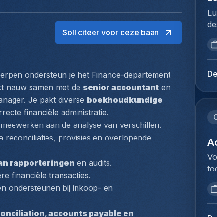
Lu
de
Solliciteer voor deze baan
br
op
vo
to
De
erpen ondersteun je het Finance-departement 
Me
kt nauw samen met de 
senior accountant
 en 
du
nager. Je pakt diverse 
boekhoudkundige 
Ho
recte financiële administratie.
pe
C
 meewerken aan de analyse van verschillen.
lo
ia reconciliaties, provisies en overlopende 
Ex
Ac
ve
Vo
van rapporteringen
 en audits.
fu
to
lu
re financiële transacties.
va
ex
en ondersteunen bij inkoop- en 
ee
Je
ve
op
onciliation, accounts payable en 
an