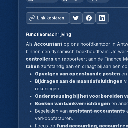
Link kopiëren
Functieomschrijving
Als 
Accountant
 op ons hoofdkantoor in Antw
binnen een dynamisch boekhoudteam. Je wer
controllers
 en rapporteert aan de Finance Ma
taken
 zelfstandig aan en draagt bij aan een cor
Opvolgen van openstaande posten
 en
Bijdragen aan de maandafsluitingen
 v
rekeningen.
Ondersteuning bij het voorbereiden 
Boeken van bankverrichtingen
 en ande
Begeleiden van 
assistant-accountants
 
verkoopfacturen.
Focus op 
fund accounting, account rec