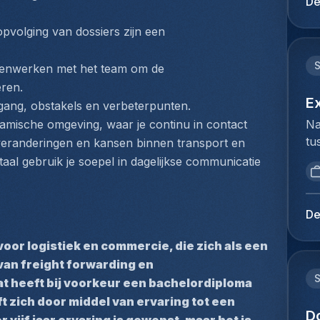
De
mi
du
be
Ho
pvolging van dossiers zijn een 
Lu
pe
de
lo
enwerken met het team om de 
op
Te
eren.
Je
Co
E
gang, obstakels en verbeterpunten.
kl
(z
Na
namische omgeving, waar je continu in contact 
en
fl
tu
p veranderingen en kansen binnen transport en 
ie
he
bi
pl
aal gebruik je soepel in dagelijkse communicatie 
va
we
ex
co
to
co
co
ex
lu
De
On
du
lu
tr
Ho
or logistiek en commercie, die zich als een 
be
ca
pe
ex
van freight forwarding en 
fa
lo
vo
 heeft bij voorkeur een bachelordiploma 
le
ze
co
ft zich door middel van ervaring tot een 
ra
de
D
lu