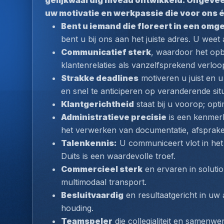
gelijkwaardig niveau ontwikkeld. Ongeveer 
uw motivatie en werkpassie die voor ons é
Bent u iemand die floreert in een omg
bent u bij ons aan het juiste adres. U weet a
Communicatief sterk
, waardoor het op
klantenrelaties als vanzelfsprekend verloop
Strakke deadlines
 motiveren u juist en u
en snel te anticiperen op veranderende situ
Klantgerichtheid
 staat bij u voorop; opt
Administratieve precisie
 is een kenmer
het verwerken van documentatie, afsprake
Talenkennis:
 U communiceert vlot in het
Duits is een waardevolle troef.
Commercieel sterk
 en ervaren in solutio
multimodaal transport.
Besluitvaardig
 en resultaatgericht in uw
houding.
Teamspeler
 die collegialiteit en samenwe