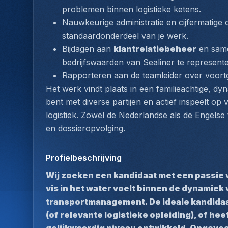
problemen binnen logistieke ketens.
Nauwkeurige administratie en cijfermatige o
standaardonderdeel van je werk.
Bijdagen aan 
klantrelatiebeheer
 en sam
bedrijfswaarden van Sealiner te represent
Rapporteren aan de teamleider over voort
Het werk vindt plaats in een familieachtige, dy
bent met diverse partijen en actief inspeelt o
logistiek. Zowel de Nederlandse als de Engelse t
en dossieropvolging.
Profielbeschrijving
Wij zoeken een kandidaat met een passie vo
vis in het water voelt binnen de dynamiek 
transportmanagement. De ideale kandidaat
(of relevante logistieke opleiding), of hee