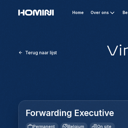
Home
Over ons
Be
Vi
Terug naar lijst
Forwarding Executive
Permanent
Belgium
On site