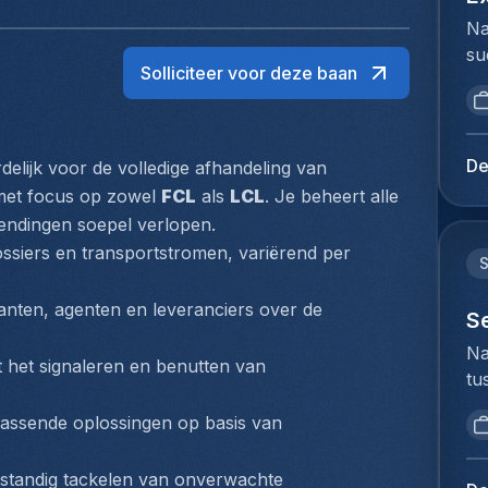
Na
su
Solliciteer voor deze baan
ui
ar
ma
se
De
elijk voor de volledige afhandeling van 
st
 met focus op zowel 
FCL
 als 
LCL
. Je beheert alle 
su
zendingen soepel verlopen.
in
ssiers en transportstromen, variërend per 
ke
zo
nten, agenten en leveranciers over de 
vo
S
An
Na
 met het signaleren en benutten van 
ee
tu
gr
bi
en
assende oplossingen op basis van 
we
co
to
de
standig tackelen van onverwachte 
ex