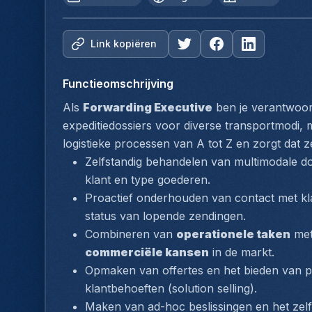
Link kopiëren
Functieomschrijving
Als 
Forwarding Executive
 ben je verantwoord
expeditiedossiers voor diverse transportmodi,
logistieke processen van A tot Z en zorgt dat 
Zelfstandig behandelen van multimodale do
klant en type goederen.
Proactief onderhouden van contact met kla
status van lopende zendingen.
Combineren van 
operationele taken
commerciële kansen
 in de markt.
Opmaken van offertes en het bieden van p
klantbehoeften (
solution selling
).
Maken van ad-hoc beslissingen en het zelf