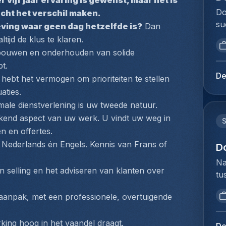
vijf jaar ervaring is gewenst, maar het is 
Ac
vo
ag
Do
cht het verschil maken.
ef
ex
in
su
st
eving waar geen dag hetzelfde is?
 Dan 
co
vo
Ho
in
ltijd de klus te klaren.
wo
ad
op
in
bouwen en onderhouden van solide 
co
sy
vo
(c
t.
af
fa
to
in
De
 hebt het vermogen om prioriteiten te stellen 
di
gr
Me
ja
ge
aties.
si
du
in
ov
imale dienstverlening is uw tweede natuur.
pr
Ho
Ne
ex
va
kend aspect van uw werk. U vindt uw weg in 
pe
ex
ve
ad
n en offertes.
Lo
Go
in
be
 Nederlands én Engels. Kennis van Frans of 
Do
D
sy
co
me
lo
co
Na
zo
jo
na
n selling en het adviseren van klanten over 
na
tu
ex
mi
vo
co
bi
re
st
de
ve
 aanpak, met een professionele, overtuigende 
we
si
Ex
we
in
to
pr
in
sa
aa
ex
rking hoog in het vaandel draagt.
pr