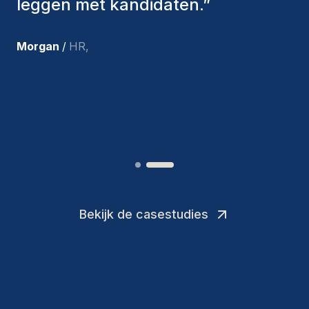
aangenomen, zijn nog steeds bij
ons en persoonlijk ben ik zeer
tevreden met de recente
toevoegingen aan ons team.
”
Joakin
/
Deputy-AMLCO
,
Bekijk de casestudies