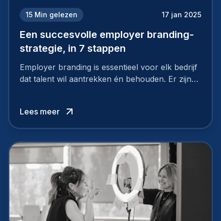
15
Min gelezen
17 jan 2025
Een succesvolle employer branding-
strategie, in 7 stappen
Employer branding is essentieel voor elk bedrijf
dat talent wil aantrekken én behouden. Er zijn
tal van goede redenen om een sterk merk als
werkgever uit te bouwen. Maar zoiets doe je
Lees meer
niet van vandaag op morgen. Hoe pak je dat
aan, starten met employer branding?