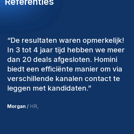
Referenties
“
De consultants van Homini
hebben altijd verschillende
factoren in overweging genomen
om ons de juiste kandidaten aan te
bieden. De mensen die we hebben
aangenomen, zijn nog steeds bij
ons en persoonlijk ben ik zeer
tevreden met de recente
toevoegingen aan ons team.
”