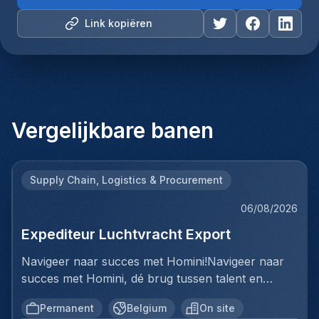
Link kopiëren
Vergelijkbare banen
Supply Chain, Logistics & Procurement
06/08/2026
Expediteur Luchtvracht Export
Navigeer naar succes met Homini!Navigeer naar
succes met Homini, dé brug tussen talent en
uitmuntende opportuniteiten binnen de
Permanent
Belgium
On site
arbeidsmarkt. Als voorloper in wervingsdiensten,