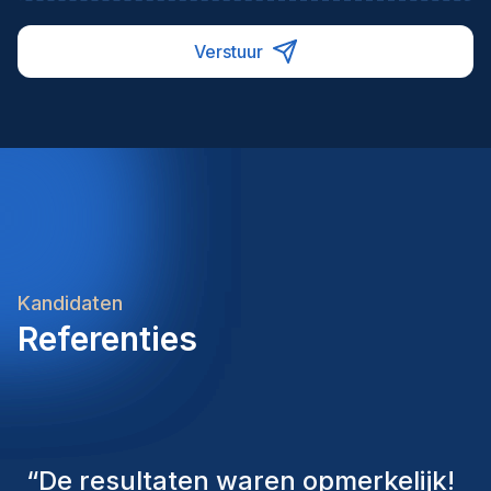
neemt nadien de werkzaamheden over van een
uitdagende functie met veel verantwoordelijkheid
collega tijdens een moederschapsverlof en
en afwisseling.Ref: 583180Interesse?Klaar om
Verstuur
aansluitende afwezigheidTewerkstelling in de regio
jouw expertise binnen douane in te zetten bij een
BrucargoEen internationale werkomgeving binnen
internationale logistieke speler? Solliciteer vandaag
de luchtvrachtsectorInterne opleidingen en
nog en ontdek welke opportuniteiten deze functie
begeleidingEen aantrekkelijk salarispakket
jou te bieden heeft.Heb je nog vragen over deze
aangevuld met extralegale voordelenEen
vacature? Neem gerust contact op met één van
afwisselende administratieve functie met veel
onze consultants. We bekijken graag samen jouw
internationale contacten
ambities en begeleiden je met plezier naar jouw
volgende carrièrestap.Homini – We recruit. You
grow.
Kandidaten
Referenties
“
De consultants van Homini