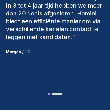
hebben altijd verschillende
factoren in overweging genomen
om ons de juiste kandidaten aan te
bieden. De mensen die we hebben
aangenomen, zijn nog steeds bij
ons en persoonlijk ben ik zeer
tevreden met de recente
toevoegingen aan ons team.
”
Joakin
/
Deputy-AMLCO
,