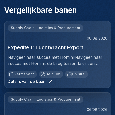
Vergelijkbare banen
Supply Chain, Logistics & Procurement
06/08/2026
Expediteur Luchtvracht Export
Navigeer naar succes met Homini!Navigeer naar
succes met Homini, dé brug tussen talent en
uitmuntende opportuniteiten binnen de
Permanent
Belgium
On site
arbeidsmarkt. Als voorloper in wervingsdiensten,
Details van de baan
matchen we toptalent met topbedrijven in diverse
sectoren. Met onze expertise en toewijding streven
we naar duurzame relaties en succesvolle
Supply Chain, Logistics & Procurement
plaatsingen. Bij Homini staat elk individu centraal;
we vinden de perfecte match, keer op keer.Voor
06/08/2026
ons team Logistiek & Distributie zoeken we een