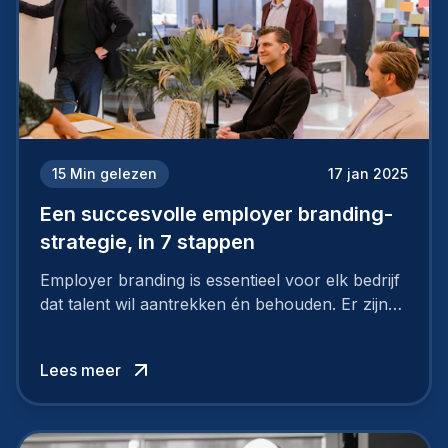
15
Min gelezen
17 jan 2025
Een succesvolle employer branding-
strategie, in 7 stappen
Employer branding is essentieel voor elk bedrijf
dat talent wil aantrekken én behouden. Er zijn
tal van goede redenen om een sterk merk als
werkgever uit te bouwen. Maar zoiets doe je
Lees meer
niet van vandaag op morgen. Hoe pak je dat
aan, starten met employer branding?