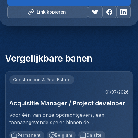
Link kopiëren
Vergelijkbare banen
Construction & Real Estate
01/07/2026
Acquisitie Manager / Project developer
Voor één van onze opdrachtgevers, een
toonaangevende speler binnen de
vastgoedinvesteringsmarkt, zijn wij op zoek naar
Permanent
Belgium
On site
een Investment Manager.In deze rol ben je