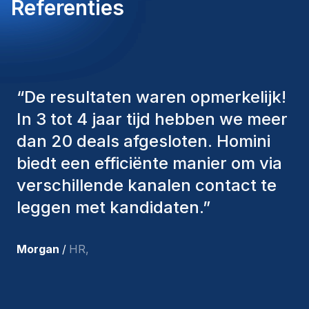
Referenties
“
De consultants van Homini
hebben altijd verschillende
factoren in overweging genomen
om ons de juiste kandidaten aan te
bieden. De mensen die we hebben
aangenomen, zijn nog steeds bij
ons en persoonlijk ben ik zeer
tevreden met de recente
toevoegingen aan ons team.
”