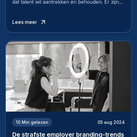
dat talent wil aantrekken én behouden. Er zijn
tal van goede redenen om een sterk merk als
werkgever uit te bouwen. Maar zoiets doe je
Lees meer
niet van vandaag op morgen. Hoe pak je dat
aan, starten met employer branding?
10
Min gelezen
05 aug 2024
De strafste employer branding-trends