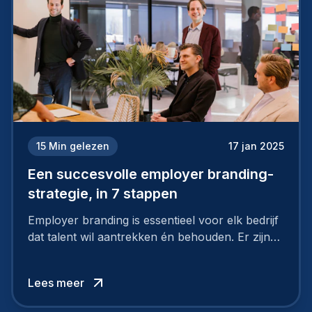
15
Min gelezen
17 jan 2025
Een succesvolle employer branding-
strategie, in 7 stappen
Employer branding is essentieel voor elk bedrijf
dat talent wil aantrekken én behouden. Er zijn
tal van goede redenen om een sterk merk als
werkgever uit te bouwen. Maar zoiets doe je
Lees meer
niet van vandaag op morgen. Hoe pak je dat
aan, starten met employer branding?