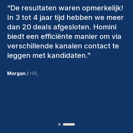
“
De consultants van Homini
hebben altijd verschillende
factoren in overweging genomen
om ons de juiste kandidaten aan te
bieden. De mensen die we hebben
aangenomen, zijn nog steeds bij
ons en persoonlijk ben ik zeer
tevreden met de recente
toevoegingen aan ons team.
”
Joakin
/
Deputy-AMLCO
,