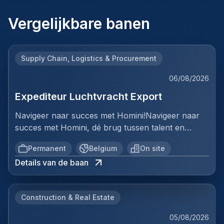
Vergelijkbare banen
Supply Chain, Logistics & Procurement
06/08/2026
Expediteur Luchtvracht Export
Navigeer naar succes met Homini!Navigeer naar
succes met Homini, dé brug tussen talent en
uitmuntende opportuniteiten binnen de
Permanent
Belgium
On site
arbeidsmarkt. Als voorloper in wervingsdiensten,
Details van de baan
matchen we toptalent met topbedrijven in diverse
sectoren. Met onze expertise en toewijding streven
we naar duurzame relaties en succesvolle
Construction & Real Estate
plaatsingen. Bij Homini staat elk individu centraal;
we vinden de perfecte match, keer op keer.Voor
05/08/2026
ons team Logistiek & Distributie zoeken we een