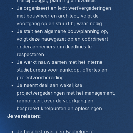
hierbij budget, planning en kwaliteit
Je organiseert en leidt werfvergaderingen 
met bouwheer en architect, volgt de 
voortgang op en stuurt bij waar nodig
Je stelt een algemene bouwplanning op, 
volgt deze nauwgezet op en coördineert 
onderaannemers om deadlines te 
respecteren
Je werkt nauw samen met het interne 
studiebureau voor aankoop, offertes en 
projectvoorbereiding
Je neemt deel aan wekelijkse 
projectvergaderingen met het management, 
rapporteert over de voortgang en 
bespreekt knelpunten en oplossingen
Je vereisten:
Je beschikt over een Bachelor- of 