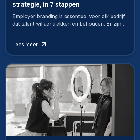
strategie, in 7 stappen
Employer branding is essentieel voor elk bedrijf
dat talent wil aantrekken én behouden. Er zijn
tal van goede redenen om een sterk merk als
werkgever uit te bouwen. Maar zoiets doe je
Lees meer
niet van vandaag op morgen. Hoe pak je dat
aan, starten met employer branding?