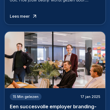
ooit. Hoe jouw bedrijf wordt gezien door
werknemers en kandidaten, bepaalt of je
topkandidaten aantrekt… of net verliest.
Lees meer
15
Min gelezen
17 jan 2025
Een succesvolle employer branding-