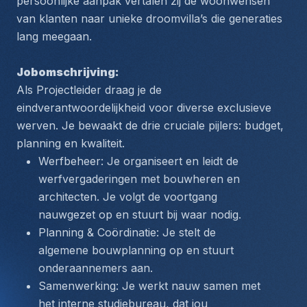
persoonlijke aanpak vertalen zij de woonwensen 
van klanten naar unieke droomvilla’s die generaties 
lang meegaan.
Jobomschrijving:
Als Projectleider draag je de 
eindverantwoordelijkheid voor diverse exclusieve 
werven. Je bewaakt de drie cruciale pijlers: budget, 
planning en kwaliteit.
Werfbeheer: Je organiseert en leidt de 
werfvergaderingen met bouwheren en 
architecten. Je volgt de voortgang 
nauwgezet op en stuurt bij waar nodig.
Planning & Coördinatie: Je stelt de 
algemene bouwplanning op en stuurt 
onderaannemers aan.
Samenwerking: Je werkt nauw samen met 
het interne studiebureau, dat jou 