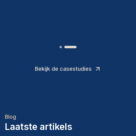
toevoegingen aan ons team.
”
Joakin
/
Deputy-AMLCO
,
Bekijk de casestudies
Blog
Laatste artikels