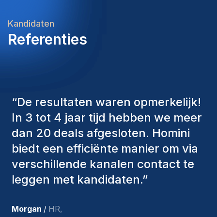
Kandidaten
Referenties
“
De consultants van Homini
hebben altijd verschillende
factoren in overweging genomen
om ons de juiste kandidaten aan te
bieden. De mensen die we hebben
aangenomen, zijn nog steeds bij
ons en persoonlijk ben ik zeer
tevreden met de recente