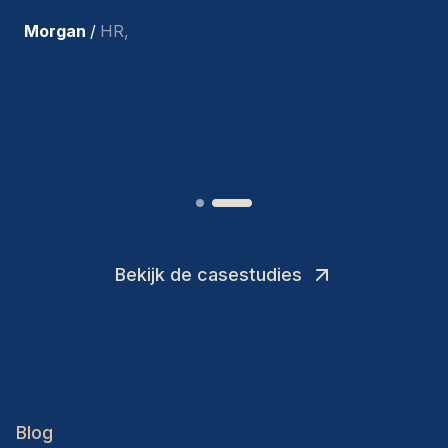
ons en persoonlijk ben ik zeer
tevreden met de recente
toevoegingen aan ons team.
”
Joakin
/
Deputy-AMLCO
,
Bekijk de casestudies
Blog