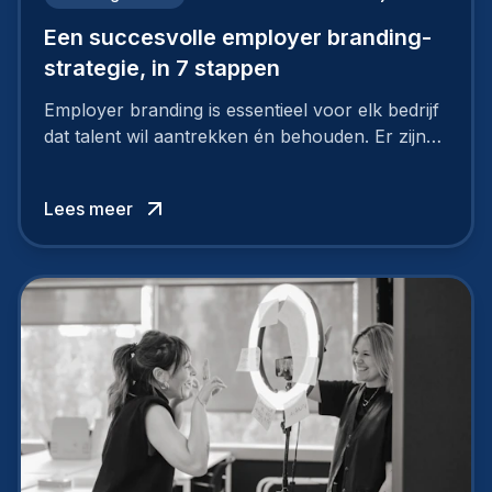
Een succesvolle employer branding-
strategie, in 7 stappen
Employer branding is essentieel voor elk bedrijf
dat talent wil aantrekken én behouden. Er zijn
tal van goede redenen om een sterk merk als
werkgever uit te bouwen. Maar zoiets doe je
Lees meer
niet van vandaag op morgen. Hoe pak je dat
aan, starten met employer branding?