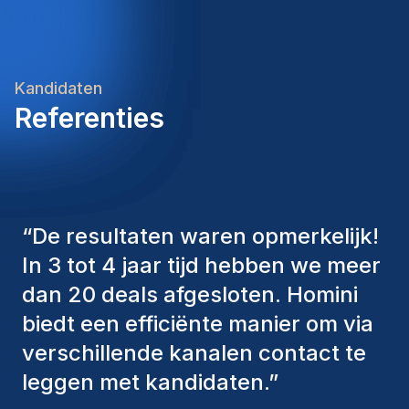
Kandidaten
Referenties
“
De consultants van Homini
hebben altijd verschillende
factoren in overweging genomen
om ons de juiste kandidaten aan te
bieden. De mensen die we hebben
aangenomen, zijn nog steeds bij