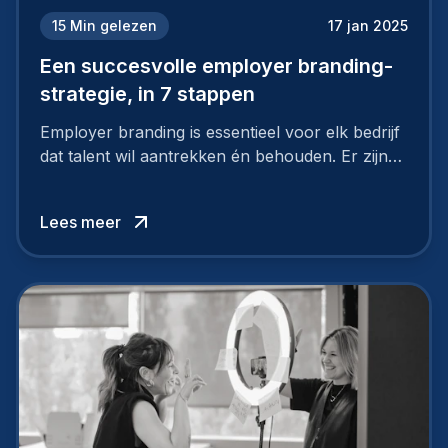
15
Min gelezen
17 jan 2025
Een succesvolle employer branding-
strategie, in 7 stappen
Employer branding is essentieel voor elk bedrijf
dat talent wil aantrekken én behouden. Er zijn
tal van goede redenen om een sterk merk als
werkgever uit te bouwen. Maar zoiets doe je
Lees meer
niet van vandaag op morgen. Hoe pak je dat
aan, starten met employer branding?