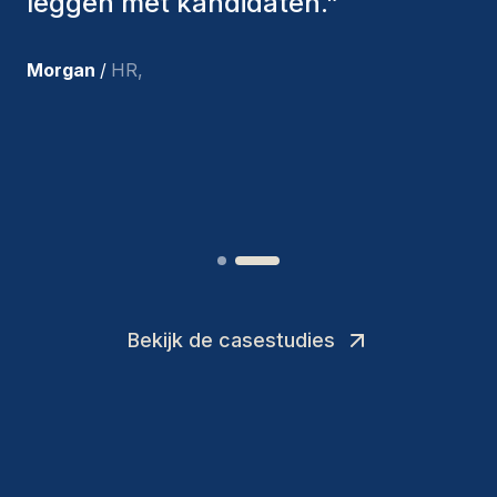
aangenomen, zijn nog steeds bij
ons en persoonlijk ben ik zeer
tevreden met de recente
toevoegingen aan ons team.
”
Joakin
/
Deputy-AMLCO
,
Bekijk de casestudies