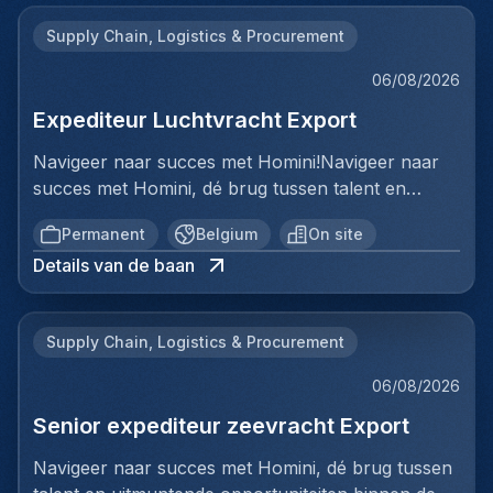
Supply Chain, Logistics & Procurement
06/08/2026
Expediteur Luchtvracht Export
Navigeer naar succes met Homini!Navigeer naar
succes met Homini, dé brug tussen talent en
uitmuntende opportuniteiten binnen de
Permanent
Belgium
On site
arbeidsmarkt. Als voorloper in wervingsdiensten,
Details van de baan
matchen we toptalent met topbedrijven in diverse
sectoren. Met onze expertise en toewijding streven
we naar duurzame relaties en succesvolle
Supply Chain, Logistics & Procurement
plaatsingen. Bij Homini staat elk individu centraal;
we vinden de perfecte match, keer op keer.Voor
06/08/2026
ons team Logistiek & Distributie zoeken we een
Senior expediteur zeevracht Export
Expediteur Luchtvracht Export voor een
internationale logistieke speler in Antwerpen.Ben jij
Navigeer naar succes met Homini, dé brug tussen
een geboren organisator met een passie voor