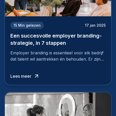
15
Min gelezen
17 jan 2025
Een succesvolle employer branding-
strategie, in 7 stappen
Employer branding is essentieel voor elk bedrijf
dat talent wil aantrekken én behouden. Er zijn
tal van goede redenen om een sterk merk als
werkgever uit te bouwen. Maar zoiets doe je
Lees meer
niet van vandaag op morgen. Hoe pak je dat
aan, starten met employer branding?