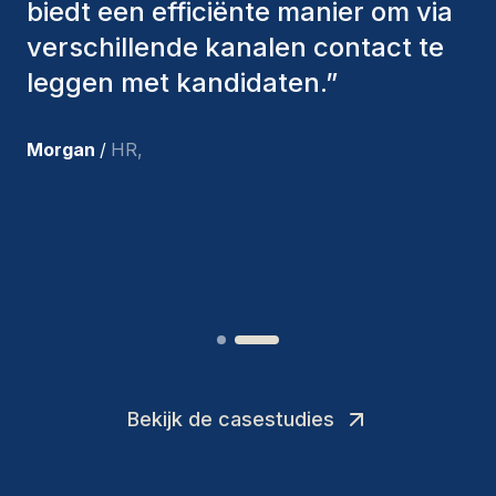
om ons de juiste kandidaten aan te
bieden. De mensen die we hebben
aangenomen, zijn nog steeds bij
ons en persoonlijk ben ik zeer
tevreden met de recente
toevoegingen aan ons team.
”
Joakin
/
Deputy-AMLCO
,
Bekijk de casestudies