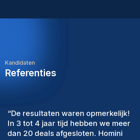
BrucargoEen internationale werkomgeving binnen
internationale logistieke speler? Solliciteer vandaag
de luchtvrachtsectorInterne opleidingen en
nog en ontdek welke opportuniteiten deze functie
begeleidingEen aantrekkelijk salarispakket
jou te bieden heeft.Heb je nog vragen over deze
aangevuld met extralegale voordelenEen
vacature? Neem gerust contact op met één van
afwisselende administratieve functie met veel
onze consultants. We bekijken graag samen jouw
internationale contacten
ambities en begeleiden je met plezier naar jouw
volgende carrièrestap.Homini – We recruit. You
grow.
Kandidaten
Referenties
“
De consultants van Homini
hebben altijd verschillende
factoren in overweging genomen